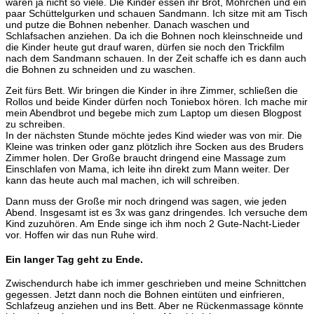
waren ja nicht so viele. Die Kinder essen ihr Brot, Möhrchen und ein
paar Schüttelgurken und schauen Sandmann. Ich sitze mit am Tisch
und putze die Bohnen nebenher. Danach waschen und
Schlafsachen anziehen. Da ich die Bohnen noch kleinschneide und
die Kinder heute gut drauf waren, dürfen sie noch den Trickfilm
nach dem Sandmann schauen. In der Zeit schaffe ich es dann auch
die Bohnen zu schneiden und zu waschen.
Zeit fürs Bett. Wir bringen die Kinder in ihre Zimmer, schließen die
Rollos und beide Kinder dürfen noch Toniebox hören. Ich mache mir
mein Abendbrot und begebe mich zum Laptop um diesen Blogpost
zu schreiben.
In der nächsten Stunde möchte jedes Kind wieder was von mir. Die
Kleine was trinken oder ganz plötzlich ihre Socken aus des Bruders
Zimmer holen. Der Große braucht dringend eine Massage zum
Einschlafen von Mama, ich leite ihn direkt zum Mann weiter. Der
kann das heute auch mal machen, ich will schreiben.
Dann muss der Große mir noch dringend was sagen, wie jeden
Abend. Insgesamt ist es 3x was ganz dringendes. Ich versuche dem
Kind zuzuhören. Am Ende singe ich ihm noch 2 Gute-Nacht-Lieder
vor. Hoffen wir das nun Ruhe wird.
Ein langer Tag geht zu Ende.
Zwischendurch habe ich immer geschrieben und meine Schnittchen
gegessen. Jetzt dann noch die Bohnen eintüten und einfrieren,
Schlafzeug anziehen und ins Bett. Aber ne Rückenmassage könnte