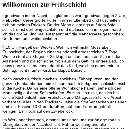
Willkommen zur Frühschicht
Irgendwann in der Nacht, ich glaube es war irgendwas gegen 2 Uhr,
krabbelten kleine große Füße in unser Elternbett und kuschelten
sich an meinen Rücken. Da der Mann allerdings auf dem Sofa
schlief, er ist dort eingeschlafen und da lasse ich ihn liegen, habe
ich das große Kind mal entspannt auf die Mannesseite geschoben.
Umdrehen und weiterschlafen.
4:15 Uhr klingelt der Wecker. Wäh, ich will nicht. Muss aber.
Frühschicht, der Beginn einer wundervoll arbeitsreichen 7 Tage
Woche steht an. Gegen 4:25 klappt es dann auch endlich mit dem
Aufstehen und ich schleiche mich aus dem Bett ins untere Bad. Ich
muss ganz leise machen, damit das Kind, welches neben mir im
Bett lag, nicht munter wird. Es klappt. Badzeit.
Nach waschen, frisch machen, anziehen, Zähneputzen und den
ganzen Bimbamborium bin ich kurz nach 5 fertig und schleiche mich
in die Küche. Da wir eine offene Wohnküche haben, sehe ich den
Mann selig auf dem Sofa schlafen. Es stört ihn nicht, das ich bei
vollem Küchenlicht mein Frühstück und Mittagessen für die Arbeit
vorbereite. Alles in den Rucksack, leise die Straßensachen anziehen
und los. Frische 13 Grad draußen, auf dem Fahrrad gefühlt
weniger. Ein Hoch auf den Zwiebellock.
Im Werk angekommen, erstmal umziehen und zur Anlage radeln.
Übergabe von der Nachtschicht. Fahranweisung und alle
Schichtinfos vom Wochenende nachlesen, Anlage checken ob alles