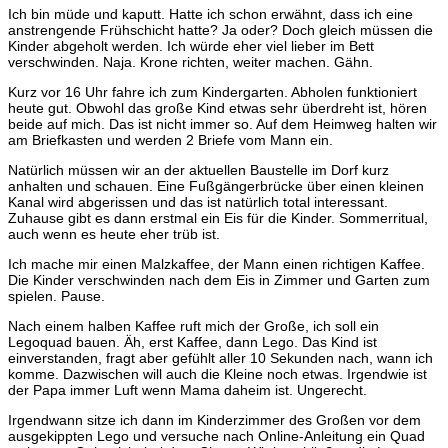
Ich bin müde und kaputt. Hatte ich schon erwähnt, dass ich eine
anstrengende Frühschicht hatte? Ja oder? Doch gleich müssen die
Kinder abgeholt werden. Ich würde eher viel lieber im Bett
verschwinden. Naja. Krone richten, weiter machen. Gähn.
Kurz vor 16 Uhr fahre ich zum Kindergarten. Abholen funktioniert
heute gut. Obwohl das große Kind etwas sehr überdreht ist, hören
beide auf mich. Das ist nicht immer so. Auf dem Heimweg halten wir
am Briefkasten und werden 2 Briefe vom Mann ein.
Natürlich müssen wir an der aktuellen Baustelle im Dorf kurz
anhalten und schauen. Eine Fußgängerbrücke über einen kleinen
Kanal wird abgerissen und das ist natürlich total interessant.
Zuhause gibt es dann erstmal ein Eis für die Kinder. Sommerritual,
auch wenn es heute eher trüb ist.
Ich mache mir einen Malzkaffee, der Mann einen richtigen Kaffee.
Die Kinder verschwinden nach dem Eis in Zimmer und Garten zum
spielen. Pause.
Nach einem halben Kaffee ruft mich der Große, ich soll ein
Legoquad bauen. Äh, erst Kaffee, dann Lego. Das Kind ist
einverstanden, fragt aber gefühlt aller 10 Sekunden nach, wann ich
komme. Dazwischen will auch die Kleine noch etwas. Irgendwie ist
der Papa immer Luft wenn Mama daheim ist. Ungerecht.
Irgendwann sitze ich dann im Kinderzimmer des Großen vor dem
ausgekippten Lego und versuche nach Online-Anleitung ein Quad