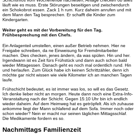
läuft wie es muss. Erste Störungen beseitigen und zwischendurch
ein Schokobrot essen. Zack 1 h rum. Kurz daheim anrufen und mit
dem Mann den Tag besprechen. Er schafft die Kinder zum
Kindergarten.
Weiter geht es mit der Vorbereitung für den Tag.
Frühbesprechung mit den Chefs.
Ein Anlagenteil umstellen, einen außer Betrieb nehmen. Hier ne
Freigabe schreiben, da ne Einweisung für Fremdmitarbeiter
machen. Dies checken, jenes ändern, da was spülen. Hin und her.
Irgendwann ist es Zeit fürs Frühstück und dann auch schon bald
wieder Mittagessen. Danach geht es noch mal ordentlich rund. Hin
und herlaufen. Zum Glück habe ich keinen Schrittzähler, denn ich
möchte gar nicht wissen wie viele Kilometer ich an manchen Tagen
laufe.
Frühschicht bedeutet, es ist immer was los, so will es das Gesetz.
Ich denke lieber nicht an morgen. Heute dann noch eine Extra-Info-
Veranstaltung nach der Schicht. Gegen 15:10 Uhr bin ich endlich
wieder daheim. Auf dem Heimweg hat es getröpfelt. Als ich zuhause
ankomme liegt der Mann schlafend auf dem Sofa. Immer noch oder
schon wieder? Nein er macht nur seinen täglichen Mittagsschlaf.
Die Medikamente fordern es so.
Nachmittags Familienzeit