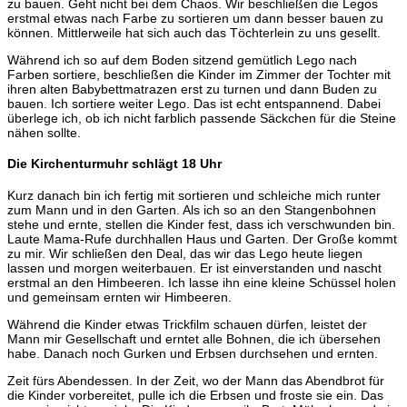
zu bauen. Geht nicht bei dem Chaos. Wir beschließen die Legos
erstmal etwas nach Farbe zu sortieren um dann besser bauen zu
können. Mittlerweile hat sich auch das Töchterlein zu uns gesellt.
Während ich so auf dem Boden sitzend gemütlich Lego nach
Farben sortiere, beschließen die Kinder im Zimmer der Tochter mit
ihren alten Babybettmatrazen erst zu turnen und dann Buden zu
bauen. Ich sortiere weiter Lego. Das ist echt entspannend. Dabei
überlege ich, ob ich nicht farblich passende Säckchen für die Steine
nähen sollte.
Die Kirchenturmuhr schlägt 18 Uhr
Kurz danach bin ich fertig mit sortieren und schleiche mich runter
zum Mann und in den Garten. Als ich so an den Stangenbohnen
stehe und ernte, stellen die Kinder fest, dass ich verschwunden bin.
Laute Mama-Rufe durchhallen Haus und Garten. Der Große kommt
zu mir. Wir schließen den Deal, das wir das Lego heute liegen
lassen und morgen weiterbauen. Er ist einverstanden und nascht
erstmal an den Himbeeren. Ich lasse ihn eine kleine Schüssel holen
und gemeinsam ernten wir Himbeeren.
Während die Kinder etwas Trickfilm schauen dürfen, leistet der
Mann mir Gesellschaft und erntet alle Bohnen, die ich übersehen
habe. Danach noch Gurken und Erbsen durchsehen und ernten.
Zeit fürs Abendessen. In der Zeit, wo der Mann das Abendbrot für
die Kinder vorbereitet, pulle ich die Erbsen und froste sie ein. Das