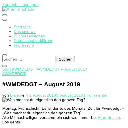
Zum Inhalt springen
Startseite
Kremplinghaus
Das sind wir
Buchrezensionen
Datenschutzerklärung
Impressum
Suchen
nach:
Start
#WMDEDGT
#WMDEDGT – August 2019
#WMDEDGT
#WMDEDGT – August 2019
zu
von
Bianca
ein
5. August 2019
5. August 2019
1 Kommentar
#WMDEDG
–
Montag. Frühschicht. Es ist der 5. des Monats. Zeit für #wmdedgt –
August
„Was machst du eigentlich den ganzen Tag“.
2019
Alle Mitmachwilligen versammeln sich wie immer bei
Frau Brüllen
.
Los gehts.