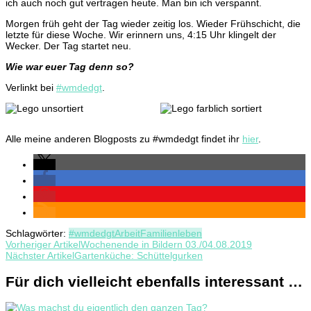
ich auch noch gut vertragen heute. Man bin ich verspannt.
Morgen früh geht der Tag wieder zeitig los. Wieder Frühschicht, die
letzte für diese Woche. Wir erinnern uns, 4:15 Uhr klingelt der
Wecker. Der Tag startet neu.
Wie war euer Tag denn so?
Verlinkt bei
#wmdedgt
.
Alle meine anderen Blogposts zu #wmdedgt findet ihr
hier
.
Schlagwörter:
#wmdedgt
Arbeit
Familienleben
Beitragsnavigation
Vorheriger Artikel
Wochenende in Bildern 03./04.08.2019
Nächster Artikel
Gartenküche: Schüttelgurken
Für dich vielleicht ebenfalls interessant …