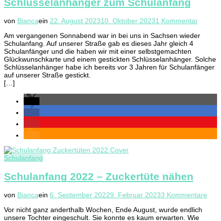
Schlüsselanhänger zum Schulanfang
zu
von
Bianca
ein
22. August 2023
10. Oktober 2023
1 Kommentar
Glückw
Am vergangenen Sonnabend war in bei uns in Sachsen wieder
und
Schulanfang. Auf unserer Straße gab es dieses Jahr gleich 4
Schlüs
Schulanfänger und die haben wir mit einer selbstgemachten
zum
Glückwunschkarte und einem gestickten Schlüsselanhänger. Solche
Schula
Schlüsselanhänger habe ich bereits vor 3 Jahren für Schulanfänger
auf unserer Straße gestickt.
[…]
Schulanfang
Schulanfang 2022 – Zuckertüte nähen
zu
von
Bianca
ein
6. September 2022
9. Februar 2023
3 Kommentare
Schu
Vor nicht ganz anderthalb Wochen, Ende August, wurde endlich
202
unsere Tochter eingeschult. Sie konnte es kaum erwarten. Wie
–