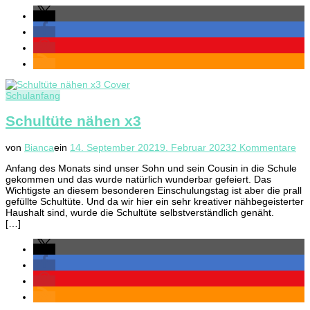
Schulanfang
Schultüte nähen x3
zu
von
Bianca
ein
14. September 2021
9. Februar 2023
2 Kommentare
Sch
Anfang des Monats sind unser Sohn und sein Cousin in die Schule
nä
gekommen und das wurde natürlich wunderbar gefeiert. Das
x3
Wichtigste an diesem besonderen Einschulungstag ist aber die prall
gefüllte Schultüte. Und da wir hier ein sehr kreativer nähbegeisterter
Haushalt sind, wurde die Schultüte selbstverständlich genäht.
[…]