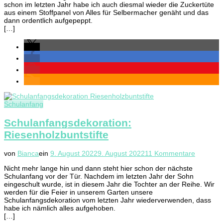
schon im letzten Jahr habe ich auch diesmal wieder die Zuckertüte
Zuck
aus einem Stoffpanel von Alles für Selbermacher genäht und das
näh
dann ordentlich aufgepeppt.
[…]
Schulanfang
Schulanfangsdekoration:
Riesenholzbuntstifte
zu
von
Bianca
ein
9. August 2022
9. August 2022
11 Kommentare
Schulanf
Nicht mehr lange hin und dann steht hier schon der nächste
Riesenho
Schulanfang vor der Tür. Nachdem im letzten Jahr der Sohn
eingeschult wurde, ist in diesem Jahr die Tochter an der Reihe. Wir
werden für die Feier in unserem Garten unsere
Schulanfangsdekoration vom letzten Jahr wiederverwenden, dass
habe ich nämlich alles aufgehoben.
[…]