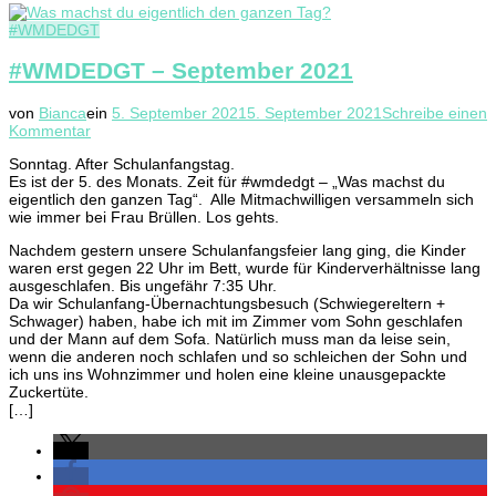
#WMDEDGT
#WMDEDGT – September 2021
von
Bianca
ein
5. September 2021
5. September 2021
Schreibe einen
zu
Kommentar
#WMDEDGT
Sonntag. After Schulanfangstag.
–
Es ist der 5. des Monats. Zeit für #wmdedgt – „Was machst du
September
eigentlich den ganzen Tag“. Alle Mitmachwilligen versammeln sich
2021
wie immer bei Frau Brüllen. Los gehts.
Nachdem gestern unsere Schulanfangsfeier lang ging, die Kinder
waren erst gegen 22 Uhr im Bett, wurde für Kinderverhältnisse lang
ausgeschlafen. Bis ungefähr 7:35 Uhr.
Da wir Schulanfang-Übernachtungsbesuch (Schwiegereltern +
Schwager) haben, habe ich mit im Zimmer vom Sohn geschlafen
und der Mann auf dem Sofa. Natürlich muss man da leise sein,
wenn die anderen noch schlafen und so schleichen der Sohn und
ich uns ins Wohnzimmer und holen eine kleine unausgepackte
Zuckertüte.
[…]