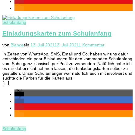
Schulanfang
Einladungskarten zum Schulanfang
zu
von
Bianca
ein
13. Juli 2021
13. Juli 2021
1 Kommentar
Einladungskart
In Zeiten von WhatsApp, SMS, Email und Co. haben wir uns dafür
zum
entschieden ein paar Einladungen für den kommenden Schulanfang
Schulanfang
vom Sohn ganz klassisch per Post zu versenden. Natürlich habe ich
es mir dabei nicht nehmen lassen, die Einladungskarten selber zu
gestalten. Unser Schulanfänger war natürlich auch mit involviert und
suchte die Farben für die Karten aus.
[…]
Schulanfang