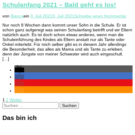
Schulanfang 2021 – Bald geht es los!
zu
von
Bianca
ein
9. Juli 2021
9. Juli 2021
Schreibe einen Kommentar
Schu
Nur noch 8 Wochen dann kommt unser Sohn in die Schule. Er ist
202
schon ganz aufgeregt was seinen Schulanfang betrifft und wir Eltern
–
natürlich auch. Es ist doch schon etwas anderes, wenn man die
Bald
Schuleinführung des Kindes als Eltern anstatt nur als Tante oder
geht
Onkel miterlebt. Für mich selber gibt es in diesem Jahr allerdings
es
die Besonderheit, das alles als Mama und als Tante zu erleben,
los!
denn der Jüngste von meiner Schwester wird auch eingeschult.
[…]
Seitennummerierung
Seite
Seite
1
2
Weiter
Suchen
der
nach:
Beiträge
Das bin ich