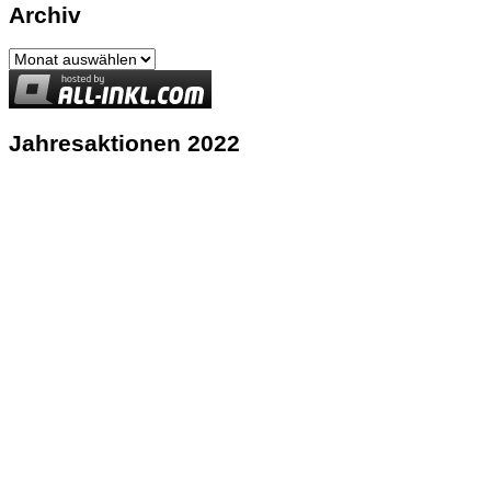
Archiv
Archiv
Jahresaktionen 2022
Triff mich bei Pinterest
© Copyright 2026
Kremplinghaus
. Alle Rechte vorbehalten.
Fashion
Stylist | Entwickelt von
Blossom Themes
. Präsentiert von
WordPress
.
Datenschutzerklärung