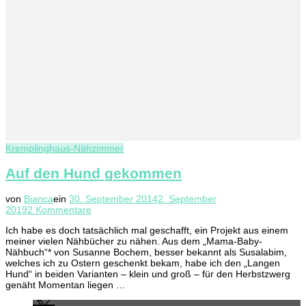
Kremplinghaus-Nähzimmer
Auf den Hund gekommen
von
Bianca
ein
30. September 2014
2. September
zu
2019
2 Kommentare
Auf
Ich habe es doch tatsächlich mal geschafft, ein Projekt aus einem
den
meiner vielen Nähbücher zu nähen. Aus dem „Mama-Baby-
Hund
Nähbuch“* von Susanne Bochem, besser bekannt als Susalabim,
gekommen
welches ich zu Ostern geschenkt bekam, habe ich den „Langen
Hund“ in beiden Varianten – klein und groß – für den Herbstzwerg
genäht Momentan liegen …