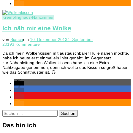
Kremplinghaus-Nähzimmer
Ich näh mir eine Wolke
von
Bianca
ein
10. Dezember 2013
4. September
zu
2019
3 Kommentare
Ich
Da ich mein Wolkenkissen mit austauschbarer Hülle nähen möchte,
näh
habe ich heute erst einmal ein Inlet genäht. Im Gegensatz
mir
zur Nähanleitung des Wolkenkissens habe ich eine Extra-
eine
Nahtzugabe genommen, denn ich wollte das Kissen so groß haben
Wolke
wie das Schnittmuster ist. 😉
Suchen
nach:
Das bin ich