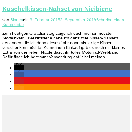
Kuschelkissen-Nähset von Nicibiene
von
Bianca
ein
3. Februar 2015
2. September 2019
Schreibe einen
zu
Kommentar
Kuschelkissen-
Zum heutigen Creadienstag zeige ich euch meinen neusten
Nähset
Stoffeinkauf. Bei Nicibiene habe ich ganz tolle Kissen-Nähsets
von
erstanden, die ich dann dieses Jahr dann als fertige Kissen
Nicibiene
verschenken möchte. Zu meinem Einkauf gab es noch ein kleines
Extra von der lieben Nicole dazu, ihr tolles Motorrad-Webband.
Dafür finde ich bestimmt Verwendung dafür bei meinen …