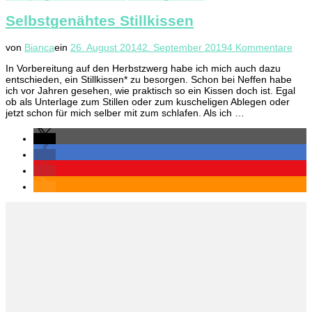
Selbstgenähtes Stillkissen
zu
von
Bianca
ein
26. August 2014
2. September 2019
4 Kommentare
Selb
In Vorbereitung auf den Herbstzwerg habe ich mich auch dazu
Still
entschieden, ein Stillkissen* zu besorgen. Schon bei Neffen habe
ich vor Jahren gesehen, wie praktisch so ein Kissen doch ist. Egal
ob als Unterlage zum Stillen oder zum kuscheligen Ablegen oder
jetzt schon für mich selber mit zum schlafen. Als ich …