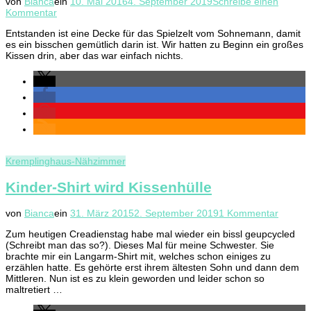
von
Bianca
ein
10. Mai 2016
4. September 2019
Schreibe einen
zu
Kommentar
Spielzeltdecke
Entstanden ist eine Decke für das Spielzelt vom Sohnemann, damit
es ein bisschen gemütlich darin ist. Wir hatten zu Beginn ein großes
Kissen drin, aber das war einfach nichts.
Kremplinghaus-Nähzimmer
Kinder-Shirt wird Kissenhülle
zu
von
Bianca
ein
31. März 2015
2. September 2019
1 Kommentar
Kinder-
Zum heutigen Creadienstag habe mal wieder ein bissl geupcycled
Shirt
(Schreibt man das so?). Dieses Mal für meine Schwester. Sie
wird
brachte mir ein Langarm-Shirt mit, welches schon einiges zu
Kissenh
erzählen hatte. Es gehörte erst ihrem ältesten Sohn und dann dem
Mittleren. Nun ist es zu klein geworden und leider schon so
maltretiert …