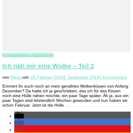
Kremplinghaus-Nähzimmer
Ich näh mir eine Wolke – Teil 2
zu
von
Bianca
ein
18. Februar 2014
4. September 2019
2 Kommentare
Ich
Erinnert ihr euch noch an mein genähtes Wolkenkissen von Anfang
nä
Dezember? Da hatte ich ja geschrieben, das ich für das Kissen
mir
noch eine Hülle nähen möchte, ein paar Tage später. Äh ja, aus ein
ein
paar Tagen sind letztendlich Wochen geworden und nun haben wir
Wo
schon Februar. Jetzt ist die Hülle …
–
Teil
2