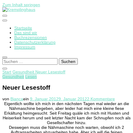
Zum Inhalt springen
Startseite
Kremplinghaus
Das sind wir
Buchrezensionen
Datenschutzerklärung
Impressum
Suchen
nach:
Start
Gesundheit
Neuer Lesestoff
Gesundheit
Lesen
Neuer Lesestoff
zu
von
Bianca
ein
9. Januar 2012
9. Januar 2012
2 Kommentare
Neuer
Eigentlich wollte ich mich in den nächsten Tagen mal wieder an die
Lesestoff
Nähmaschine begeben, aber leider hat mich eine kleine fiese
Erkältung heimgesucht. Seit Freitag quäle ich mich mit Husten und
Heiserkeit herum und seit letzter Nacht kam der Schnupfen noch als
Gesellschafter hinzu.
Deswegen muss die Nähmaschine noch warten, obwohl ich 2
Auftragsarbeiten abzuarbeiten habe. Aber ich will die feinen