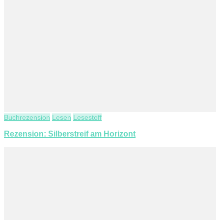
Buchrezension
Lesen
Lesestoff
Rezension: Silberstreif am Horizont