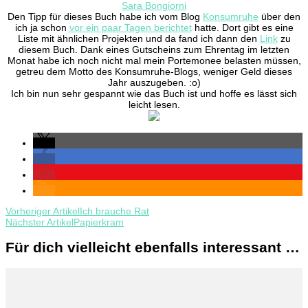
Sara Bongiorni
Den Tipp für dieses Buch habe ich vom Blog
Konsumruhe
über den
ich ja schon
vor ein paar Tagen berichtet
hatte. Dort gibt es eine
Liste mit ähnlichen Projekten und da fand ich dann den
Link
zu
diesem Buch. Dank eines Gutscheins zum Ehrentag im letzten
Monat habe ich noch nicht mal mein Portemonee belasten müssen,
getreu dem Motto des Konsumruhe-Blogs, weniger Geld dieses
Jahr auszugeben. :o)
Ich bin nun sehr gespannt wie das Buch ist und hoffe es lässt sich
leicht lesen.
Beitragsnavigation
Vorheriger Artikel
Ich brauche Rat
Nächster Artikel
Papierkram
Für dich vielleicht ebenfalls interessant …