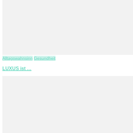
Alltagswahnsinn
Gesundheit
LUXUS ist …