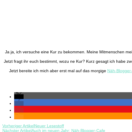
Ja ja, ich versuche eine Kur zu bekommen. Meine Mitmenschen meinen
Jetzt fragt ihr euch bestimmt, wozu ne Kur? Kurz gesagt ich habe zw
Jetzt bereite ich mich aber erst mal auf das morgige
Näh-Blogger-
Beitragsnavigation
Vorheriger Artikel
Neuer Lesestoff
Nächster Artikel
Auch im neuen Jahr: Näh-Blogger-Cafe