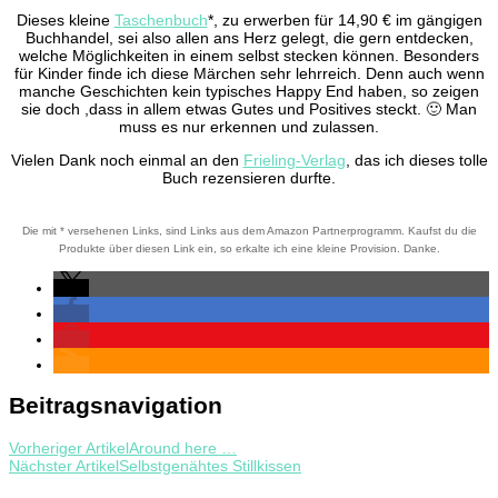
Dieses kleine
Taschenbuch
*, zu erwerben für 14,90 € im gängigen
Buchhandel, sei also allen ans Herz gelegt, die gern entdecken,
welche Möglichkeiten in einem selbst stecken können. Besonders
für Kinder finde ich diese Märchen sehr lehrreich. Denn auch wenn
manche Geschichten kein typisches Happy End haben, so zeigen
sie doch ,dass in allem etwas Gutes und Positives steckt. 🙂 Man
muss es nur erkennen und zulassen.
Vielen Dank noch einmal an den
Frieling-Verlag
, das ich dieses tolle
Buch rezensieren durfte.
Die mit * versehenen Links, sind Links aus dem Amazon Partnerprogramm. Kaufst du die
Produkte über diesen Link ein, so erkalte ich eine kleine Provision. Danke.
Beitragsnavigation
Vorheriger Artikel
Around here …
Nächster Artikel
Selbstgenähtes Stillkissen