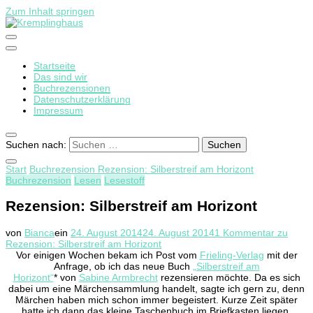
Zum Inhalt springen
Startseite
Kremplinghaus
Das sind wir
Buchrezensionen
Datenschutzerklärung
Impressum
Suchen nach:
Start
Buchrezension
Rezension: Silberstreif am Horizont
Buchrezension
Lesen
Lesestoff
Rezension: Silberstreif am Horizont
von
Bianca
ein
24. August 2014
24. August 2014
1 Kommentar
zu
Rezension: Silberstreif am Horizont
Vor einigen Wochen bekam ich Post vom
Frieling-Verlag
mit der
Anfrage, ob ich das neue Buch
„Silberstreif am
Horizont“
* von
Sabine Armbrecht
rezensieren möchte. Da es sich
dabei um eine Märchensammlung handelt, sagte ich gern zu, denn
Märchen haben mich schon immer begeistert. Kurze Zeit später
hatte ich dann das kleine Taschenbuch im Briefkasten liegen.