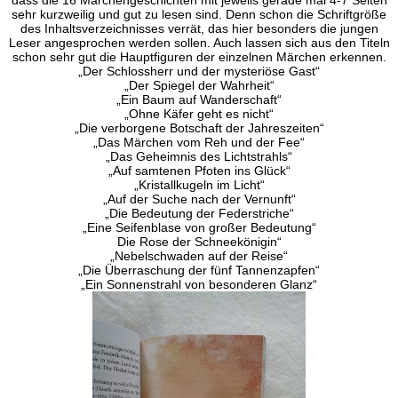
sehr kurzweilig und gut zu lesen sind. Denn schon die Schriftgröße
des Inhaltsverzeichnisses verrät, das hier besonders die jungen
Leser angesprochen werden sollen. Auch lassen sich aus den Titeln
schon sehr gut die Hauptfiguren der einzelnen Märchen erkennen.
„Der Schlossherr und der mysteriöse Gast“
„Der Spiegel der Wahrheit“
„Ein Baum auf Wanderschaft“
„Ohne Käfer geht es nicht“
„Die verborgene Botschaft der Jahreszeiten“
„Das Märchen vom Reh und der Fee“
„Das Geheimnis des Lichtstrahls“
„Auf samtenen Pfoten ins Glück“
„Kristallkugeln im Licht“
„Auf der Suche nach der Vernunft“
„Die Bedeutung der Federstriche“
„Eine Seifenblase von großer Bedeutung“
Die Rose der Schneekönigin“
„Nebelschwaden auf der Reise“
„Die Überraschung der fünf Tannenzapfen“
„Ein Sonnenstrahl von besonderen Glanz“