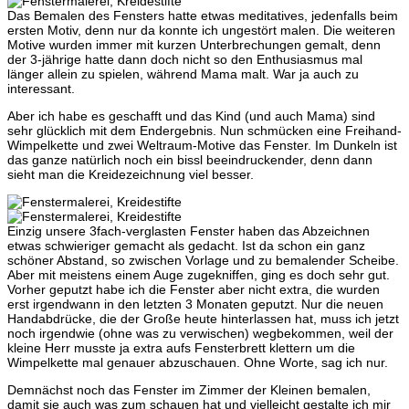
Das Bemalen des Fensters hatte etwas meditatives, jedenfalls beim
ersten Motiv, denn nur da konnte ich ungestört malen. Die weiteren
Motive wurden immer mit kurzen Unterbrechungen gemalt, denn
der 3-jährige hatte dann doch nicht so den Enthusiasmus mal
länger allein zu spielen, während Mama malt. War ja auch zu
interessant.
Aber ich habe es geschafft und das Kind (und auch Mama) sind
sehr glücklich mit dem Endergebnis. Nun schmücken eine Freihand-
Wimpelkette und zwei Weltraum-Motive das Fenster. Im Dunkeln ist
das ganze natürlich noch ein bissl beeindruckender, denn dann
sieht man die Kreidezeichnung viel besser.
Einzig unsere 3fach-verglasten Fenster haben das Abzeichnen
etwas schwieriger gemacht als gedacht. Ist da schon ein ganz
schöner Abstand, so zwischen Vorlage und zu bemalender Scheibe.
Aber mit meistens einem Auge zugekniffen, ging es doch sehr gut.
Vorher geputzt habe ich die Fenster aber nicht extra, die wurden
erst irgendwann in den letzten 3 Monaten geputzt. Nur die neuen
Handabdrücke, die der Große heute hinterlassen hat, muss ich jetzt
noch irgendwie (ohne was zu verwischen) wegbekommen, weil der
kleine Herr musste ja extra aufs Fensterbrett klettern um die
Wimpelkette mal genauer abzuschauen. Ohne Worte, sag ich nur.
Demnächst noch das Fenster im Zimmer der Kleinen bemalen,
damit sie auch was zum schauen hat und vielleicht gestalte ich mir