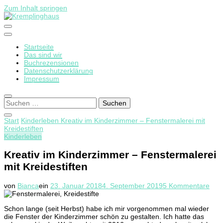
Zum Inhalt springen
Startseite
Kremplinghaus
Das sind wir
Buchrezensionen
Datenschutzerklärung
Impressum
Suchen
nach:
Start
Kinderleben
Kreativ im Kinderzimmer – Fenstermalerei mit
Kreidestiften
Kinderleben
Kreativ im Kinderzimmer – Fenstermalerei
mit Kreidestiften
zu
von
Bianca
ein
23. Januar 2018
4. September 2019
5 Kommentare
Krea
im
Schon lange (seit Herbst) habe ich mir vorgenommen mal wieder
Kin
die Fenster der Kinderzimmer schön zu gestalten. Ich hatte das
–