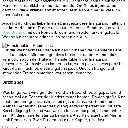
schon mal in der Weihnachtszeit 2016 gemacht, damals mit solchen
Fens
Fensterbilderaufklebern, nur da fand der Große es irgendwann
mit
ganz toll, die Aufkleber abzumachen. Nun also ein neuer Versuch,
Krei
ohne Aufkleber.
Angefixt durch das liebe Internet, insbesondere Instagram, hatte ich
mir im Herbst beim Drogeriediscounter dm die Sonderedtion von
Bine Brändle
mit den Fensterbildern und Kreidemarkern gekauft.
Wer sich nicht mehr erinnert, so sahen die aus:
Für die Weihnachtszeit habe ich das Vorhaben der Fenstermalerei
nicht umsetzen können, irgendwie fehlte mir da der Antrieb dazu,
vermutlich auch der Fülle an Fensterbildern bei Instagram
geschuldet. Denn wie das immer so ist, wenn plötzlich was ganz hip
wird, dann macht es erstmal gefühlt jeder. Und ich hänge ja eh
immer den Trends hinterher, war schon immer so.
Jetzt aber
Was lange wärt wird gut, denn endlich habe ich es angepackt und
schon mal ein Fenster der Kinderzimmer bemalt. Da das große Kind
heute und morgen krankheitsbedingt zu Hause weilt und damit
Mamas Genesung (ebenfalls krank) etwas torpediert hat, musste
Beschäftigung her und was war da besser geeignet, als nebenher
sein Kinderzimmerfenster zu bemalen. Also Kind spielt und Mama
malt Fenster an. Zwei Fliegen mit einer Klappe, also fast.