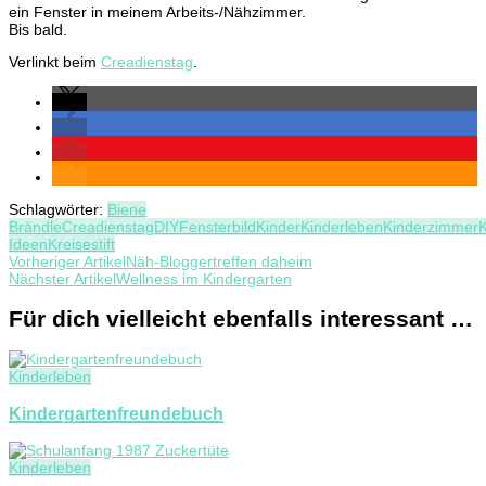
ein Fenster in meinem Arbeits-/Nähzimmer.
Bis bald.
Verlinkt beim
Creadienstag
.
Schlagwörter:
Biene
Brändle
Creadienstag
DIY
Fensterbild
Kinder
Kinderleben
Kinderzimmer
K
Ideen
Kreisestift
Beitragsnavigation
Vorheriger Artikel
Näh-Bloggertreffen daheim
Nächster Artikel
Wellness im Kindergarten
Für dich vielleicht ebenfalls interessant …
Kinderleben
Kindergartenfreundebuch
Kinderleben