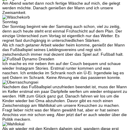
Am Abend wartet dann noch fertige Wäsche auf mich, die gelegt
werden möchte. Danach genießen der Mann und ich unsere
Zweisamkeit.
Sonntag
Der Sonntag beginnt wie der Samstag auch schon, viel zu zeitig,
denn auch heute steht erst einmal Frühschicht auf dem Plan. Der
einzige Unterschied zum Vortag ist eigentlich nur das Wetter. Es
regnet fast durchgängig in unterschiedlichen Stärken.
Als ich nach getaner Arbeit wieder heim komme, genießt der Mann
das Fußballspiel seines Lieblingsvereins und regt sich
zwischendurch immer mal dezent über das Spiel auf. Fußball halt.
Ich mache es mir neben ihm auf der Couch bequem und schaue
wieder Instagram Stories. Erstmal runter kommen und was
naschen. Ich entdecke im Schrank noch ein Ü-Ei. Irgendwie lag es
seit Ostern im Schrank. Keine Ahnung wie das passieren konnte.
Nachdem das Fußballspiel unzufrieden beendet ist, muss der Mann
im Keller erstmal ein paar Dartpfeile werfen um wieder entspannt zu
werden. Hilft zum Glück ganz gut. Danach fahren wir los um die
Kinder wieder bei Oma abzuholen. Davor gibt es noch einen
Zwischenstopp am Wahllokal um unsere Kreuzchen zu machen.
Fragt lieber nicht was der Mann gewählt hat, aber er hat seinen
Anschiss von mir schon weg. Aber jetzt darf er auch wieder über die
Politik meckern.
Als wir wieder mit den Kindern daheim sind, wandern diese erst