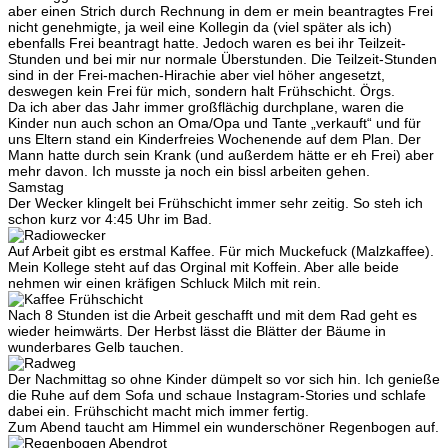
aber einen Strich durch Rechnung in dem er mein beantragtes Frei
nicht genehmigte, ja weil eine Kollegin da (viel später als ich)
ebenfalls Frei beantragt hatte. Jedoch waren es bei ihr Teilzeit-
Stunden und bei mir nur normale Überstunden. Die Teilzeit-Stunden
sind in der Frei-machen-Hirachie aber viel höher angesetzt,
deswegen kein Frei für mich, sondern halt Frühschicht. Örgs.
Da ich aber das Jahr immer großflächig durchplane, waren die
Kinder nun auch schon an Oma/Opa und Tante „verkauft“ und für
uns Eltern stand ein Kinderfreies Wochenende auf dem Plan. Der
Mann hatte durch sein Krank (und außerdem hätte er eh Frei) aber
mehr davon. Ich musste ja noch ein bissl arbeiten gehen.
Samstag
Der Wecker klingelt bei Frühschicht immer sehr zeitig. So steh ich
schon kurz vor 4:45 Uhr im Bad.
Auf Arbeit gibt es erstmal Kaffee. Für mich Muckefuck (Malzkaffee).
Mein Kollege steht auf das Orginal mit Koffein. Aber alle beide
nehmen wir einen kräfigen Schluck Milch mit rein.
Nach 8 Stunden ist die Arbeit geschafft und mit dem Rad geht es
wieder heimwärts. Der Herbst lässt die Blätter der Bäume in
wunderbares Gelb tauchen.
Der Nachmittag so ohne Kinder dümpelt so vor sich hin. Ich genieße
die Ruhe auf dem Sofa und schaue Instagram-Stories und schlafe
dabei ein. Frühschicht macht mich immer fertig.
Zum Abend taucht am Himmel ein wunderschöner Regenbogen auf.