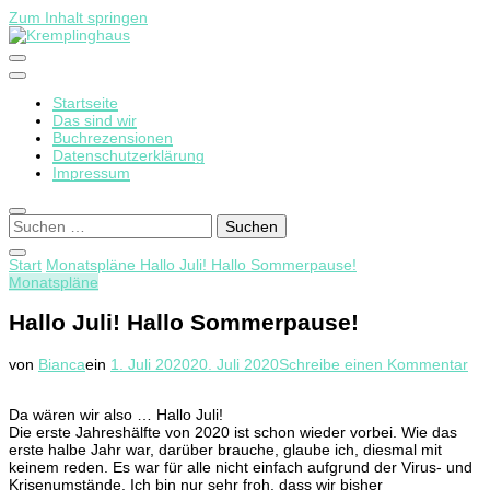
Zum Inhalt springen
Startseite
Kremplinghaus
Das sind wir
Buchrezensionen
Datenschutzerklärung
Impressum
Suchen
nach:
Start
Monatspläne
Hallo Juli! Hallo Sommerpause!
Monatspläne
Hallo Juli! Hallo Sommerpause!
zu
von
Bianca
ein
1. Juli 2020
20. Juli 2020
Schreibe einen Kommentar
Hal
Juli
Da wären wir also … Hallo Juli!
Hal
Die erste Jahreshälfte von 2020 ist schon wieder vorbei. Wie das
So
erste halbe Jahr war, darüber brauche, glaube ich, diesmal mit
keinem reden. Es war für alle nicht einfach aufgrund der Virus- und
Krisenumstände. Ich bin nur sehr froh, dass wir bisher