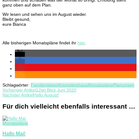
ganz oben auf dem Plan.
Wir lesen und sehen uns im August wieder.
Bleibt gesund,
eure Bianca
Alle bisherigen Monatspläne findet ihr
hier
.
Schlagwörter:
Familienleben
Kremplinghaus
Monatspläne
Planungen
Beitragsnavigation
Vorheriger Artikel
12tel Blick Juni 2020
Nächster Artikel
Hallo August!
Für dich vielleicht ebenfalls interessant …
Monatspläne
Hallo Mai!