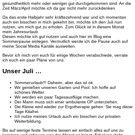
gesundheitlich mehr oder weniger gut durchgekommen sind. An die
Zeit März/April möchte ich da gar nicht mehr zurückdenken.
Da das erste Halbjahr sehr kräftezehrend war und ich momentan
auch ein bisschen in mich gekehrt bin, möchte ich den Juli nun
nutzen, um mich gut zu erholen. Zum Glück ist in diesem Monat
mein Jahresurlaub.
Diesen möchte ich gut nutzen und auch hier im Blog eine
Sommerpause einlegen. Vermutlich werde ich die Pause auch auf
meine Social Media Kanäle ausweiten.
Bevor ich mich von euch für einige Wochen verabschiede, verrate
ich euch ein paar Pläne von uns.
Unser Juli …
Sommerurlaub!!! Daheim, aber das ist ok.
Wir genießen unseren Garten und Pool. Ich hoffe auf
schönes Wetter.
Wir werden ein paar Tagesausflüge machen.
Der Mann muss sich einer ambulante OP unterziehen.
Die Kleine wird wieder zur Ergotherapie gehen. Sie mag diese
Tage Kitafrei.
Ich nutze meinen Urlaub auch ein bisschen zur privaten
Weiterbildung.
Bis auf wenige feste Termine lassen wir einfach alles auf uns zu
kommen und schauen was der Monat so bringt. Erholung steht