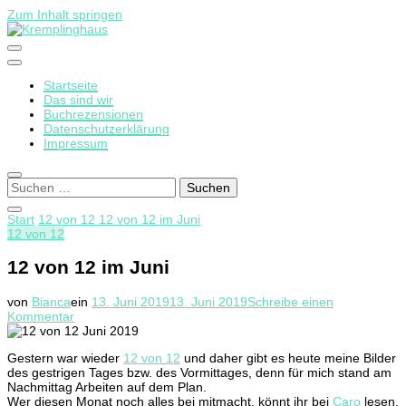
Zum Inhalt springen
Startseite
Kremplinghaus
Das sind wir
Buchrezensionen
Datenschutzerklärung
Impressum
Suchen
nach:
Start
12 von 12
12 von 12 im Juni
12 von 12
12 von 12 im Juni
von
Bianca
ein
13. Juni 2019
13. Juni 2019
Schreibe einen
zu
Kommentar
12
von
Gestern war wieder
12 von 12
und daher gibt es heute meine Bilder
12
des gestrigen Tages bzw. des Vormittages, denn für mich stand am
im
Nachmittag Arbeiten auf dem Plan.
Juni
Wer diesen Monat noch alles bei mitmacht, könnt ihr bei
Caro
lesen.