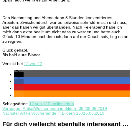
Den Nachmittag und Abend dann 8 Stunden konzentriertes
Arbeiten. Zwischendurch war es teilweise sehr stürmisch und nass,
aber das haben wir gut überstanden. Nach Feierabend habe ich
mich dann extra beeilt um nicht nass zu werden und hatte auch
Glück. 10 Minuten nachdem ich dann auf der Couch saß, fing es an
zu regnen.
Glück gehabt.
Bis bald eure Bianca
Verlinkt bei
12 von 12
.
Schlagwörter:
12 von 12
Familienleben
Beitragsnavigation
Vorheriger Artikel
Wochenende in Bildern 08./09.06.2019
Nächster Artikel
Wochenende in Bildern 15./16.06.2019
Für dich vielleicht ebenfalls interessant …