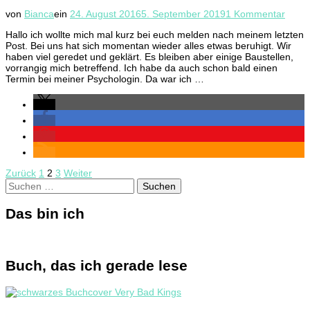
zu
von
Bianca
ein
24. August 2016
5. September 2019
1 Kommentar
Seele
Hallo ich wollte mich mal kurz bei euch melden nach meinem letzten
…
Post. Bei uns hat sich momentan wieder alles etwas beruhigt. Wir
Dank
haben viel geredet und geklärt. Es bleiben aber einige Baustellen,
vorrangig mich betreffend. Ich habe da auch schon bald einen
Termin bei meiner Psychologin. Da war ich …
Seitennummerierung
Seite
Seite
Seite
Zurück
1
2
3
Weiter
Suchen
der
nach:
Beiträge
Das bin ich
Buch, das ich gerade lese