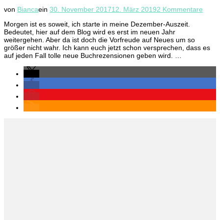
zu
von
Bianca
ein
30. November 2017
12. März 2019
2 Kommentare
Ab
Morgen ist es soweit, ich starte in meine Dezember-Auszeit.
in
Bedeutet, hier auf dem Blog wird es erst im neuen Jahr
die
weitergehen. Aber da ist doch die Vorfreude auf Neues um so
Ausze
größer nicht wahr. Ich kann euch jetzt schon versprechen, dass es
–
auf jeden Fall tolle neue Buchrezensionen geben wird. …
Ausbl
auf
unse
Deze