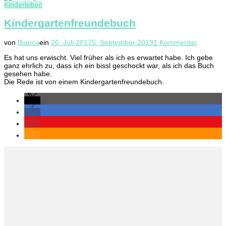
Kinderleben
Kindergartenfreundebuch
zu
von
Bianca
ein
26. Juli 2017
5. September 2019
1 Kommentar
Kinderga
Es hat uns erwischt. Viel früher als ich es erwartet habe. Ich gebe
ganz ehrlich zu, dass ich ein bissl geschockt war, als ich das Buch
gesehen habe.
Die Rede ist von einem Kindergartenfreundebuch.