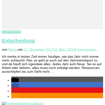
Monatspläne
Entscheidung
zu
von
Bianca
ein
12. November 2017
12. März 2019
4 Kommentare
Entsc
Ich merke in letzter Zeit immer häufiger, wie das Jahr mich immer
mehr schlaucht. Klar, es geht ja auch auf den Jahresendspurt zu
und da häuft sich irgendwie alles. Jedes Jahr aufs Neue. Sei es auf
Arbeit oder daheim, alles muss noch erledigt werden. Ressourcen
ausschöpfen bis zum Geht nicht …