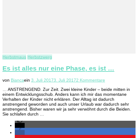
Herbstmaus
Herbstzwerg
Es ist alles nur eine Phase, es ist …
zu
von
Bianca
ein
3. Juli 2017
3. Juli 2017
2 Kommentare
Es
… ANSTRENGEND. Zur Zeit. Zwei kleine Kinder – beide mitten in
ist
einem Entwicklungsschub. Anders kann ich mir das momentane
alles
Verhalten der Kinder nicht erklären. Der Alltag ist dadurch
nur
anstrengend geworden und auch unser Urlaub war dadurch sehr
eine
anstrengend. Bisher waren wir ja sehr verwöhnt durch die Beiden.
Phase,
Sie schlafen durch …
es
ist
…