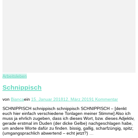
Arbeitsleben
Schnippisch
zu
von
Bianca
ein
15. Januar 2018
12. März 2019
1 Kommentar
Schnippis
SCHNIPPISCH schnippisch schnippisch SCHNIPPISCH – [denkt
euch hier einfach verschiedene Tonlagen meiner Stimme] Also ich
muss ja ehrlich zugeben, dass ich dieses Wort, bzw. dieses Adjektiv,
gerade erstmal im Duden (der dicke Gelbe) nachgeschlagen habe,
um andere Worte dafür zu finden. bissig, gallig, scharfzüngig, spitz;
(umgangsprachlich abwertend – echt jetzt?) …