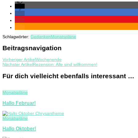
Schlagwörter:
Gedanken
Monatspläne
Beitragsnavigation
Vorheriger Artikel
Wochenende
Nächster Artikel
Rezension: Alle sind willkommen!
Für dich vielleicht ebenfalls interessant …
Monatspläne
Hallo Februar!
Monatspläne
Hallo Oktober!