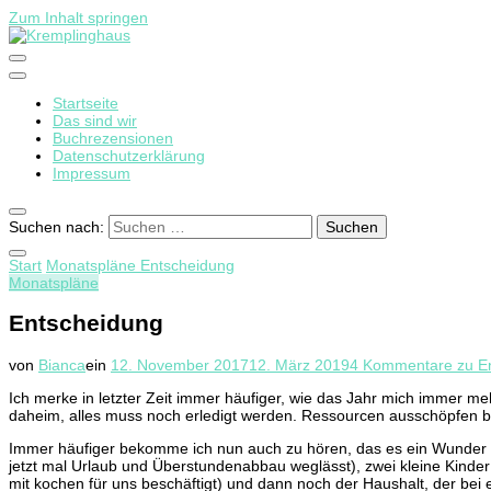
Zum Inhalt springen
Startseite
Kremplinghaus
Das sind wir
Buchrezensionen
Datenschutzerklärung
Impressum
Suchen nach:
Start
Monatspläne
Entscheidung
Monatspläne
Entscheidung
von
Bianca
ein
12. November 2017
12. März 2019
4 Kommentare
zu E
Ich merke in letzter Zeit immer häufiger, wie das Jahr mich immer meh
daheim, alles muss noch erledigt werden. Ressourcen ausschöpfen b
Immer häufiger bekomme ich nun auch zu hören, das es ein Wunder se
jetzt mal Urlaub und Überstundenabbau weglässt), zwei kleine Kinder
mit kochen für uns beschäftigt) und dann noch der Haushalt, der bei