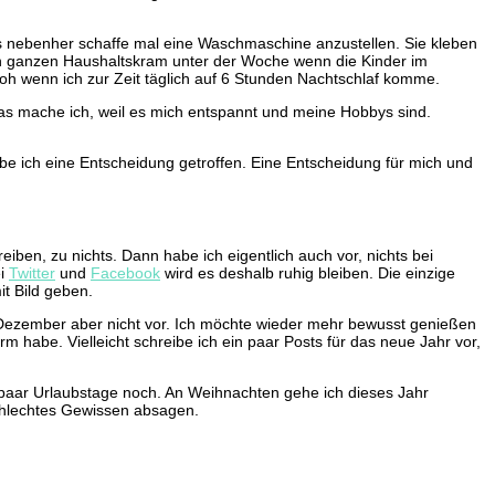
s nebenher schaffe mal eine Waschmaschine anzustellen. Sie kleben
 den ganzen Haushaltskram unter der Woche wenn die Kinder im
roh wenn ich zur Zeit täglich auf 6 Stunden Nachtschlaf komme.
Das mache ich, weil es mich entspannt und meine Hobbys sind.
be ich eine Entscheidung getroffen. Eine Entscheidung für mich und
iben, zu nichts. Dann habe ich eigentlich auch vor, nichts bei
ei
Twitter
und
Facebook
wird es deshalb ruhig bleiben. Die einzige
it Bild geben.
m Dezember aber nicht vor. Ich möchte wieder mehr bewusst genießen
 habe. Vielleicht schreibe ich ein paar Posts für das neue Jahr vor,
 paar Urlaubstage noch. An Weihnachten gehe ich dieses Jahr
schlechtes Gewissen absagen.