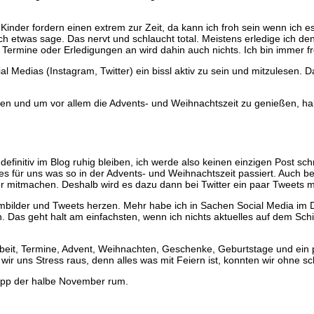
der fordern einen extrem zur Zeit, da kann ich froh sein wenn ich e
ich etwas sage. Das nervt und schlaucht total. Meistens erledige ich
h Termine oder Erledigungen an wird dahin auch nichts. Ich bin immer f
 Medias (Instagram, Twitter) ein bissl aktiv zu sein und mitzulesen. 
ren und um vor allem die Advents- und Weihnachtszeit zu genießen, ha
nitiv im Blog ruhig bleiben, ich werde also keinen einzigen Post schre
es für uns was so in der Advents- und Weihnachtszeit passiert. Auch b
er mitmachen. Deshalb wird es dazu dann bei Twitter ein paar Tweets m
rambilder und Tweets herzen. Mehr habe ich in Sachen Social Media i
as geht halt am einfachsten, wenn ich nichts aktuelles auf dem Schirm
rbeit, Termine, Advent, Weihnachten, Geschenke, Geburtstage und ein
ir uns Stress raus, denn alles was mit Feiern ist, konnten wir ohne 
knapp der halbe November rum.