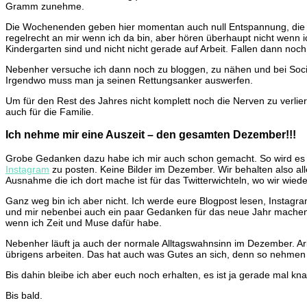
Gramm zunehme.
Die Wochenenden geben hier momentan auch null Entspannung, die Kin
regelrecht an mir wenn ich da bin, aber hören überhaupt nicht wenn 
Kindergarten sind und nicht nicht gerade auf Arbeit. Fallen dann noc
Nebenher versuche ich dann noch zu bloggen, zu nähen und bei Social
Irgendwo muss man ja seinen Rettungsanker auswerfen.
Um für den Rest des Jahres nicht komplett noch die Nerven zu verlie
auch für die Familie.
Ich nehme mir eine Auszeit – den gesamten Dezember!!!
Grobe Gedanken dazu habe ich mir auch schon gemacht. So wird es defi
Instagram
zu posten. Keine Bilder im Dezember. Wir behalten also all
Ausnahme die ich dort mache ist für das Twitterwichteln, wo wir wied
Ganz weg bin ich aber nicht. Ich werde eure Blogpost lesen, Instag
und mir nebenbei auch ein paar Gedanken für das neue Jahr machen. D
wenn ich Zeit und Muse dafür habe.
Nebenher läuft ja auch der normale Alltagswahnsinn im Dezember. A
übrigens arbeiten. Das hat auch was Gutes an sich, denn so nehmen w
Bis dahin bleibe ich aber euch noch erhalten, es ist ja gerade mal 
Bis bald.