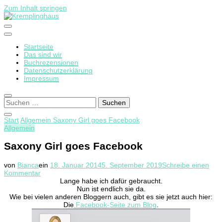
Zum Inhalt springen
Startseite
Kremplinghaus
Das sind wir
Buchrezensionen
Datenschutzerklärung
Impressum
Suchen
nach:
Start
Allgemein
Saxony Girl goes Facebook
Allgemein
Saxony Girl goes Facebook
von
Bianca
ein
18. Januar 2014
5. September 2019
Schreibe einen
zu
Kommentar
Saxony
Lange habe ich dafür gebraucht.
Girl
Nun ist endlich sie da.
goes
Wie bei vielen anderen Bloggern auch, gibt es sie jetzt auch hier:
Facebook
Die
Facebook-Seite zum Blog
.