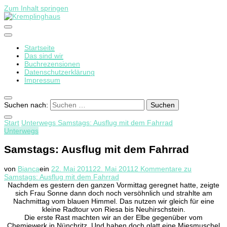
Zum Inhalt springen
Startseite
Kremplinghaus
Das sind wir
Buchrezensionen
Datenschutzerklärung
Impressum
Suchen nach:
Start
Unterwegs
Samstags: Ausflug mit dem Fahrrad
Unterwegs
Samstags: Ausflug mit dem Fahrrad
von
Bianca
ein
22. Mai 2011
22. Mai 2011
2 Kommentare
zu
Samstags: Ausflug mit dem Fahrrad
Nachdem es gestern den ganzen Vormittag geregnet hatte, zeigte
sich Frau Sonne dann doch noch versöhnlich und strahlte am
Nachmittag vom blauen Himmel. Das nutzen wir gleich für eine
kleine Radtour von Riesa bis Neuhirschstein.
Die erste Rast machten wir an der Elbe gegenüber vom
Chemiewerk in Nünchritz. Und haben doch glatt eine Miesmuschel