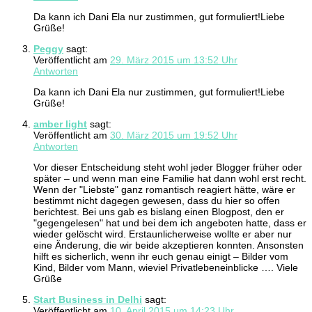
Da kann ich Dani Ela nur zustimmen, gut formuliert!Liebe
Grüße!
Peggy
sagt:
Veröffentlicht am
29. März 2015 um 13:52 Uhr
Antworten
Da kann ich Dani Ela nur zustimmen, gut formuliert!Liebe
Grüße!
amber light
sagt:
Veröffentlicht am
30. März 2015 um 19:52 Uhr
Antworten
Vor dieser Entscheidung steht wohl jeder Blogger früher oder
später – und wenn man eine Familie hat dann wohl erst recht.
Wenn der "Liebste" ganz romantisch reagiert hätte, wäre er
bestimmt nicht dagegen gewesen, dass du hier so offen
berichtest. Bei uns gab es bislang einen Blogpost, den er
"gegengelesen" hat und bei dem ich angeboten hatte, dass er
wieder gelöscht wird. Erstaunlicherweise wollte er aber nur
eine Änderung, die wir beide akzeptieren konnten. Ansonsten
hilft es sicherlich, wenn ihr euch genau einigt – Bilder vom
Kind, Bilder vom Mann, wieviel Privatlebeneinblicke …. Viele
Grüße
Start Business in Delhi
sagt:
Veröffentlicht am
10. April 2015 um 14:23 Uhr