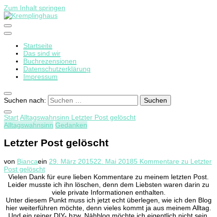
Zum Inhalt springen
Startseite
Kremplinghaus
Das sind wir
Buchrezensionen
Datenschutzerklärung
Impressum
Suchen nach:
Start
Alltagswahnsinn
Letzter Post gelöscht
Alltagswahnsinn
Gedanken
Letzter Post gelöscht
von
Bianca
ein
29. März 2015
22. Mai 2018
5 Kommentare
zu Letzter
Post gelöscht
Vielen Dank für eure lieben Kommentare zu meinem letzten Post.
Leider musste ich ihn löschen, denn dem Liebsten waren darin zu
viele private Informationen enthalten.
Unter diesem Punkt muss ich jetzt echt überlegen, wie ich den Blog
hier weiterführen möchte, denn vieles kommt ja aus meinem Alltag.
Und ein reiner DIY- bzw. Nähblog möchte ich eigentlich nicht sein.