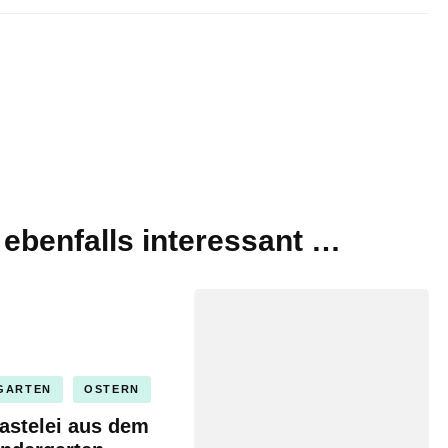
t ebenfalls interessant …
GARTEN
OSTERN
astelei aus dem