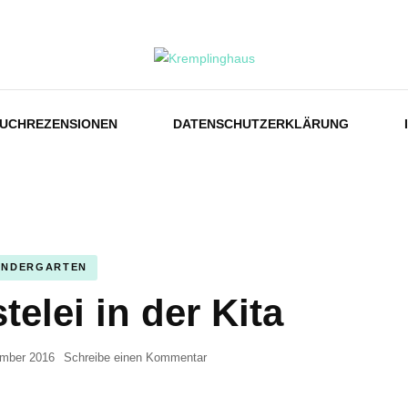
us
UCHREZENSIONEN
DATENSCHUTZERKLÄRUNG
INDERGARTEN
elei in der Kita
zu
mber 2016
Schreibe einen Kommentar
Adventsbastelei
in