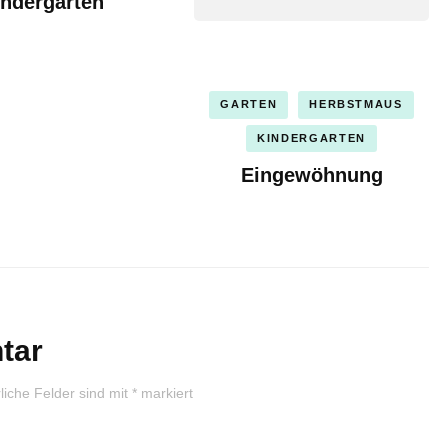
indergarten
GARTEN
HERBSTMAUS
KINDERGARTEN
Eingewöhnung
tar
liche Felder sind mit
*
markiert