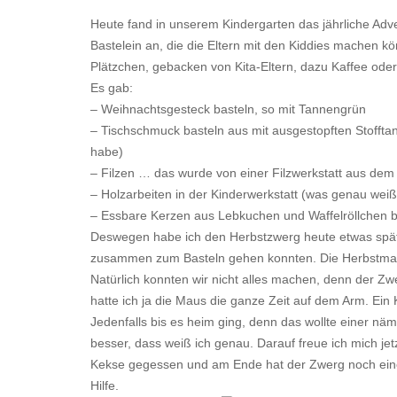
Heute fand in unserem Kindergarten das jährliche Adven
Bastelein an, die die Eltern mit den Kiddies machen 
Plätzchen, gebacken von Kita-Eltern, dazu Kaffee ode
Es gab:
– Weihnachtsgesteck basteln, so mit Tannengrün
– Tischschmuck basteln aus mit ausgestopften Stoff
habe)
– Filzen … das wurde von einer Filzwerkstatt aus dem 
– Holzarbeiten in der Kinderwerkstatt (was genau weiß 
– Essbare Kerzen aus Lebkuchen und Waffelröllchen b
Deswegen habe ich den Herbstzwerg heute etwas späte
zusammen zum Basteln gehen konnten. Die Herbstmaus
Natürlich konnten wir nicht alles machen, denn der Zwe
hatte ich ja die Maus die ganze Zeit auf dem Arm. Ein
Jedenfalls bis es heim ging, denn das wollte einer nä
besser, dass weiß ich genau. Darauf freue ich mich jet
Kekse gegessen und am Ende hat der Zwerg noch eine 
Hilfe.