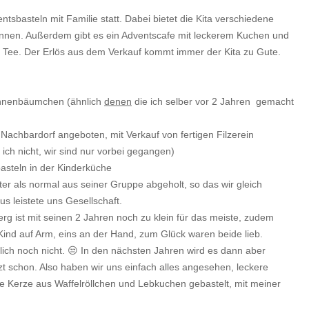
der
Kita
tsbasteln mit Familie statt. Dabei bietet die Kita verschiedene
können. Außerdem gibt es ein Adventscafe mit leckerem Kuchen und
r Tee. Der Erlös aus dem Verkauf kommt immer der Kita zu Gute.
tannenbäumchen (ähnlich
denen
die ich selber vor 2 Jahren gemacht
Nachbardorf angeboten, mit Verkauf von fertigen Filzerein
ich nicht, wir sind nur vorbei gegangen)
asteln in der Kinderküche
r als normal aus seiner Gruppe abgeholt, so das wir gleich
 leistete uns Gesellschaft.
rg ist mit seinen 2 Jahren noch zu klein für das meiste, zudem
 Kind auf Arm, eins an der Hand, zum Glück waren beide lieb.
mlich noch nicht. 😒 In den nächsten Jahren wird es dann aber
zt schon. Also haben wir uns einfach alles angesehen, leckere
Kerze aus Waffelröllchen und Lebkuchen gebastelt, mit meiner