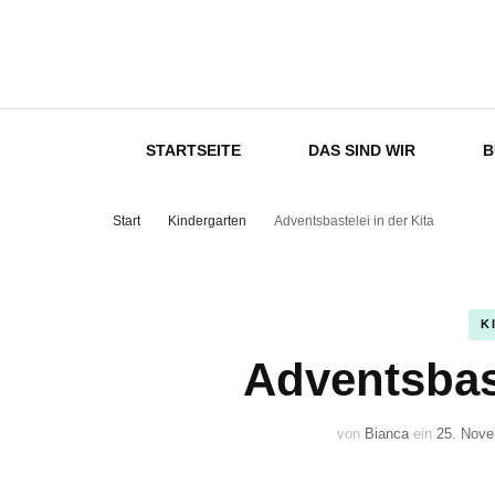
Kremplingha
STARTSEITE
DAS SIND WIR
B
Start
Kindergarten
Adventsbastelei in der Kita
K
Adventsbast
von
Bianca
ein
25. Nove