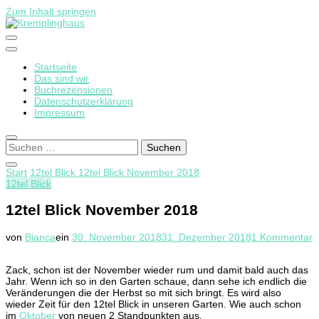
Zum Inhalt springen
Startseite
Kremplinghaus
Das sind wir
Buchrezensionen
Datenschutzerklärung
Impressum
Suchen
nach:
Start
12tel Blick
12tel Blick November 2018
12tel Blick
12tel Blick November 2018
z
von
Bianca
ein
30. November 2018
31. Dezember 2018
1 Kommentar
1
B
Zack, schon ist der November wieder rum und damit bald auch das
N
Jahr. Wenn ich so in den Garten schaue, dann sehe ich endlich die
2
Veränderungen die der Herbst so mit sich bringt. Es wird also
wieder Zeit für den 12tel Blick in unseren Garten. Wie auch schon
im
Oktober
von neuen 2 Standpunkten aus.