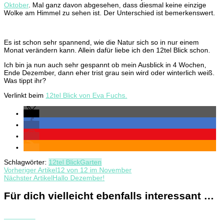
Oktober
. Mal ganz davon abgesehen, dass diesmal keine einzige
Wolke am Himmel zu sehen ist. Der Unterschied ist bemerkenswert.
Es ist schon sehr spannend, wie die Natur sich so in nur einem
Monat verändern kann. Allein dafür liebe ich den 12tel Blick schon.
Ich bin ja nun auch sehr gespannt ob mein Ausblick in 4 Wochen,
Ende Dezember, dann eher trist grau sein wird oder winterlich weiß.
Was tippt ihr?
Verlinkt beim
12tel Blick von Eva Fuchs.
Schlagwörter:
12tel Blick
Garten
Beitragsnavigation
Vorheriger Artikel
12 von 12 im November
Nächster Artikel
Hallo Dezember!
Für dich vielleicht ebenfalls interessant …