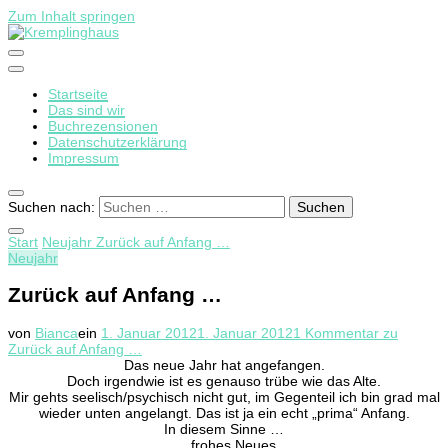
Zum Inhalt springen
Startseite
Kremplinghaus
Das sind wir
Buchrezensionen
Datenschutzerklärung
Impressum
Suchen nach:
Start
Neujahr
Zurück auf Anfang …
Neujahr
Zurück auf Anfang …
von
Bianca
ein
1. Januar 2012
1. Januar 2012
1 Kommentar
zu
Zurück auf Anfang …
Das neue Jahr hat angefangen.
Doch irgendwie ist es genauso trübe wie das Alte.
Mir gehts seelisch/psychisch nicht gut, im Gegenteil ich bin grad mal
wieder unten angelangt. Das ist ja ein echt „prima“ Anfang.
In diesem Sinne …
… frohes Neues