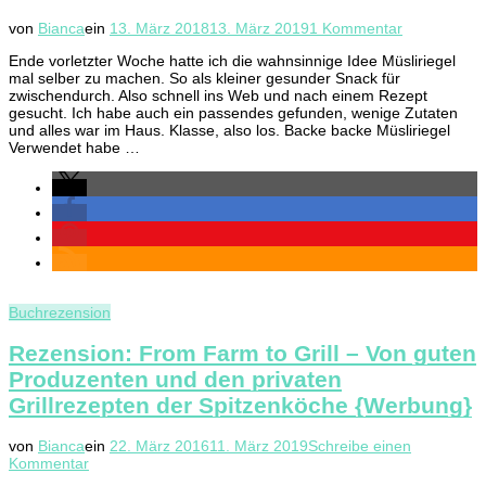
zu
von
Bianca
ein
13. März 2018
13. März 2019
1 Kommentar
Müsliriegel
Ende vorletzter Woche hatte ich die wahnsinnige Idee Müsliriegel
selber
mal selber zu machen. So als kleiner gesunder Snack für
machen
zwischendurch. Also schnell ins Web und nach einem Rezept
–
gesucht. Ich habe auch ein passendes gefunden, wenige Zutaten
Ein
und alles war im Haus. Klasse, also los. Backe backe Müsliriegel
Versuch!
Verwendet habe …
Gelungen
oder
misslungen
Buchrezension
Rezension: From Farm to Grill – Von guten
Produzenten und den privaten
Grillrezepten der Spitzenköche {Werbung}
von
Bianca
ein
22. März 2016
11. März 2019
Schreibe einen
zu
Kommentar
Rezension: