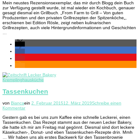
Mein neustes Rezensionsexemplar, das mir durch Blogg dein Buch
From
zur Verfügung gestellt wurde, ist mal wieder ein Kochbuch, genauer
Farm
gesagt diesmal ein Grillbuch. „From Farm to Grill – Von guten
to
Produzenten und den privaten Grillrezepten der Spitzenköche„,
Grill
erschienen bei Edition Rösle, zeigt neben kulinarischen
–
Grillrezepten, auch viele Hintergrundinformationen und Geschichten
Von
…
guten
Produzenten
und
den
privaten
Grillrezepten
der
Spitzenköche
{Werbung}
Kremplinghausküche
Tassenkuchen
von
Bianca
ein
2. Februar 2015
12. März 2019
Schreibe einen
zu
Kommentar
Tassenkuchen
Gestern gab es bei uns zum Kaffee eine schnelle Leckerei, einen
Tassenkuchen. Das Rezept stammt aus der neuen Lecker Bakery,
die hatte ich mir am Freitag mal gegönnt. Diesmal sind dort leckere
Käsekuchen-, Donut- und eben Tassenkuchen-Rezepte drin. Mmh
… Wir haben uns als erstes Backwerk für den Tassenbrownie