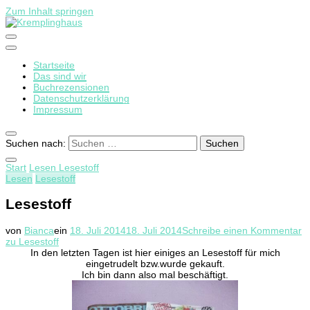
Zum Inhalt springen
Startseite
Kremplinghaus
Das sind wir
Buchrezensionen
Datenschutzerklärung
Impressum
Suchen nach:
Start
Lesen
Lesestoff
Lesen
Lesestoff
Lesestoff
von
Bianca
ein
18. Juli 2014
18. Juli 2014
Schreibe einen Kommentar
zu Lesestoff
In den letzten Tagen ist hier einiges an Lesestoff für mich
eingetrudelt bzw.wurde gekauft.
Ich bin dann also mal beschäftigt.