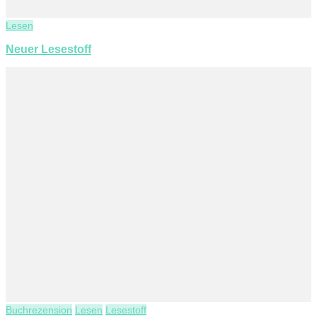
Lesen
Neuer Lesestoff
Buchrezension
Lesen
Lesestoff