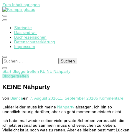
Zum Inhalt springen
Startseite
Kremplinghaus
Das sind wir
Buchrezensionen
Datenschutzerklärung
Impressum
Suchen
nach:
Start
Bloggertreffen
KEINE Nähparty
Bloggertreffen
KEINE Nähparty
zu
von
Bianca
ein
7. August 2016
11. September 2018
5 Kommentare
KEI
Leider leider muss ich meine
Nähparty
absagen. Ich bin so
Nähp
unendlich traurig darüber, aber es geht momentan einfach nicht.
Ich habe mal wieder selber viele private Scherben verursacht, die
ich jetzt erstmal aufsammeln muss und versuchen zu kleben.
Vielleicht ist ja noch was zu retten. Aber es bleiben bestimmt Lücken