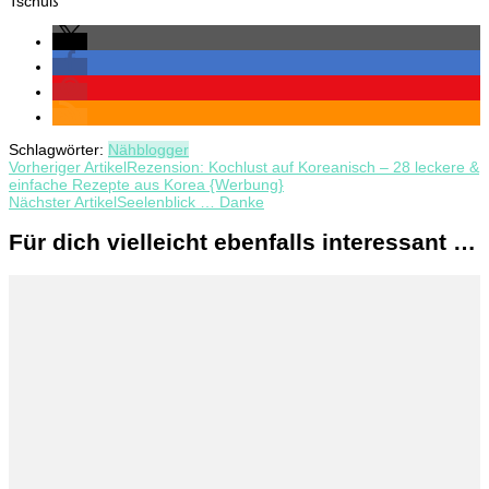
Tschüß
Schlagwörter:
Nähblogger
Beitragsnavigation
Vorheriger Artikel
Rezension: Kochlust auf Koreanisch – 28 leckere &
einfache Rezepte aus Korea {Werbung}
Nächster Artikel
Seelenblick … Danke
Für dich vielleicht ebenfalls interessant …