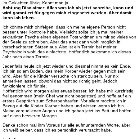
im Geklebten übrig. Kennt man ja.
Achtung Disclaimer: Alles was ich ab jetzt schreibe, kann und
wird garantiert
für
gegen mich eingesetzt werden. Aber damit
kann ich leben.
Ich könnte mich ohrfeigen, dass ich meine eigene Person nicht
besser unter Kontrolle habe. Vielleicht sollte ich ja mal meiner
erkrankten Psyche einen eigenen Post widmen um mir so vieles von
der Seele zu schreiben. Aber das artet dann wohl möglich in
verschachtelten Sätzen aus. Also ist ein Termin bei meiner
Psychologin wohl das einfachste. Hoffentlich bekomme ich dieses
Jahr noch einen Termin.
Jedenfalls heule ich jetzt wieder und diesmal nimmt es kein Ende.
Ich bin so am Boden, das mein Körper wieder gegen mich sein
wird. Aber für die Kinder versuche ich stark zu sein. Nur nix
anmerken lassen, obwohl das nicht so richtig geht. Jedoch
funktioniere ich für sie.
Hoffentlich wird morgen alles etwas besser. Ich habe mir kurzfristig
frei genommen (mein Chef war nicht begeistert) und hoffe auf ein
erstes Gespräch zum Scherbenhaufen. Vor allem möchte ich in
Bezug auf die Kinder Klarheit haben und wissen woran ich bin.
Meine verquollenen Augen und ich gehen jetzt ins Bett und hoffen
auf einen besseren Morgen.
Danke schon mal ihm Voraus für alle aufmunternden Worte, aber
ich weiß selber, dass ich es persönlich verursacht habe.