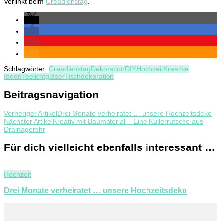
Verlinkt beim
Creadienstag
.
Schlagwörter:
Creadienstag
Dekoration
DIY
Hochzeit
Kreative
Ideen
Teelichtgläser
Tischdekoration
Beitragsnavigation
Vorheriger Artikel
Drei Monate verheiratet … unsere Hochzeitsdeko
Nächster Artikel
Kreativ mit Baumaterial – Eine Kullerrutsche aus
Drainagerohr
Für dich vielleicht ebenfalls interessant …
Hochzeit
Drei Monate verheiratet … unsere Hochzeitsdeko