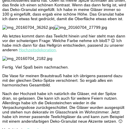
geschlossenes Band hat. Oben ist meine Spitze schmaler als unten,
das finde ich einen schönen Kontrast. Wenn das dann fertig ist, wird
das Deko-Granulat eingefüllt. Ich habe in meine Gläser immer so
100 g eingefüllt, dass ergab eine schöne Höhe. Das Granulat habe
ich dann etwas fest gedrückt, damit die Oberfläche etwas eben ist.
Als letztes kommt dann das Teelicht hinein und hier steht man dann
vor der schwierigen Frage: Welche Farbe nehme ich bloß? 😉 Ich
habe mich dann für das Hellgrün entschieden, passend zu unserer
anderen
Hochzeitsdekoration
.
Fertig. Viel Spaß beim nachmachen.
Die Vase für meinen Brautstrauß habe ich übrigens passend dazu
mit der gleichen Deko-Spitze verschönert. So ergab alles ein
harmonisches Gesamtbild.
Nach der Hochzeit habe ich natürlich die Gläser, mit der Spitze
dran, so gelassen. Die kann ich auch für weitere Feiern nutzen.
Allerdings habe ich die Dekosteinchen wieder in die
Verpackungsdose zurückgeschüttet. Die Gläser wurden ausgespült
und stehen nun dekorativ im Glasschrank im Wohnzimmer. Jetzt
habe ich immer passende Teelichtgläser da und kann zum Beispiel
mit einem andersfarbigen Deko-Granulat neue Akzente setzen. 🙂