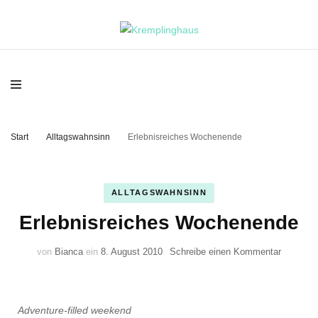
Kremplinghaus
Start
Alltagswahnsinn
Erlebnisreiches Wochenende
ALLTAGSWAHNSINN
Erlebnisreiches Wochenende
zu
von
Bianca
ein
8. August 2010
Schreibe einen Kommentar
Erlebnis
Wochen
Adventure-filled weekend