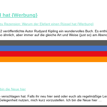
l hat {Werbung}
zu Rezension: Warum der Elefant einen Rüssel hat {Werbung}
ntlichte Autor Rudyard Kipling ein wundervolles Buch. Es enthielt 
so ähnlich, aber immer auf die gleiche Art und Weise (just so) am Abe
 bin die Neue hier
 verschlagen hat. Falls ihr neu hier seid oder euch als regelmäßige L
elegenheit nutzen, mich kurz vorzustellen. Ich bin die Neue hier …