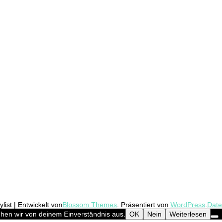
list | Entwickelt von
Blossom Themes
. Präsentiert von
WordPress
.
Date
ehen wir von deinem Einverständnis aus.
OK
Nein
Weiterlesen