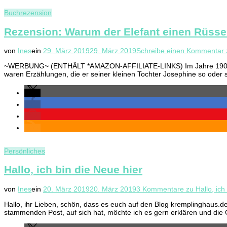
Buchrezension
Rezension: Warum der Elefant einen Rüsse
von
Ines
ein
29. März 2019
29. März 2019
Schreibe einen Kommentar
~WERBUNG~ (ENTHÄLT *AMAZON-AFFILIATE-LINKS) Im Jahre 1902 veröffe
waren Erzählungen, die er seiner kleinen Tochter Josephine so oder 
Persönliches
Hallo, ich bin die Neue hier
von
Ines
ein
20. März 2019
20. März 2019
3 Kommentare
zu Hallo, ich
Hallo, ihr Lieben, schön, dass es euch auf den Blog kremplinghaus.de
stammenden Post, auf sich hat, möchte ich es gern erklären und die G