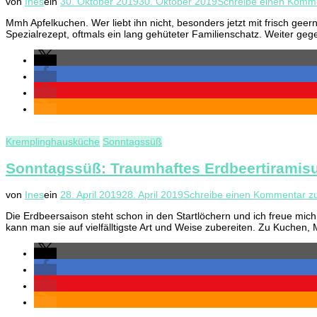
von
Ines
ein
30. Oktober 2019
30. Oktober 2019
Schreibe einen Komm
Mmh Apfelkuchen. Wer liebt ihn nicht, besonders jetzt mit frisch gee
Spezialrezept, oftmals ein lang gehüteter Familienschatz. Weiter ge
Kremplinghausküche
Sonntagssüß
Sonntagssüß: Traumhaftes Erdbeertiramis
von
Ines
ein
28. April 2019
28. April 2019
Schreibe einen Kommentar
zu
Die Erdbeersaison steht schon in den Startlöchern und ich freue mich
kann man sie auf vielfälltigste Art und Weise zubereiten. Zu Kuche