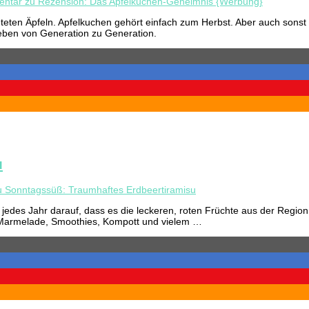
entar
zu Rezension: Das Apfelkuchen-Geheimnis {Werbung}
rnteten Äpfeln. Apfelkuchen gehört einfach zum Herbst. Aber auch sonst 
geben von Generation zu Generation.
u
 Sonntagssüß: Traumhaftes Erdbeertiramisu
 jedes Jahr darauf, dass es die leckeren, roten Früchte aus der Regio
n, Marmelade, Smoothies, Kompott und vielem …