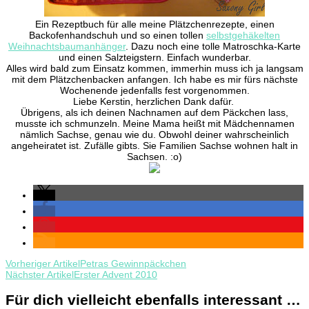
Ein Rezeptbuch für alle meine Plätzchenrezepte, einen
Backofenhandschuh und so einen tollen
selbstgehäkelten
Weihnachtsbaumanhänger
. Dazu noch eine tolle Matroschka-Karte
und einen Salzteigstern. Einfach wunderbar.
Alles wird bald zum Einsatz kommen, immerhin muss ich ja langsam
mit dem Plätzchenbacken anfangen. Ich habe es mir fürs nächste
Wochenende jedenfalls fest vorgenommen.
Liebe Kerstin, herzlichen Dank dafür.
Übrigens, als ich deinen Nachnamen auf dem Päckchen lass,
musste ich schmunzeln. Meine Mama heißt mit Mädchennamen
nämlich Sachse, genau wie du. Obwohl deiner wahrscheinlich
angeheiratet ist. Zufälle gibts. Sie Familien Sachse wohnen halt in
Sachsen. :o)
Beitragsnavigation
Vorheriger Artikel
Petras Gewinnpäckchen
Nächster Artikel
Erster Advent 2010
Für dich vielleicht ebenfalls interessant …