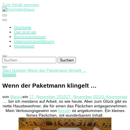
Zum Inhalt springen
Startseite
Kremplinghaus
Das sind wir
Buchrezensionen
Datenschutzerklärung
Impressum
Suchen
nach:
Start
Gewinn
Wenn der Paketmann klingelt …
Gewinn
Wenn der Paketmann klingelt …
z
von
Bianca
ein
27. November 2010
27. November 2010
1 Kommentar
W
… bin ich meistens auf Arbeit, so wie heute. Aber zum Glück gibt es
d
nette Hausbewohner, die für einen das Päckchen entgegennehmen.
P
Mein Verlosungsgewinn von
Kerstin
ist angekommen. Ein kleines
k
feines Päckchen, mit wunderbarem Inhalt.