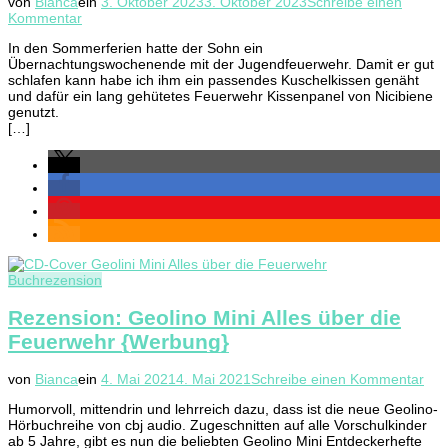
von
Bianca
ein
3. Oktober 2023
3. Oktober 2023
Schreibe einen
zu
Kommentar
Kuscheliges
In den Sommerferien hatte der Sohn ein
Feuerwehrkissen
Übernachtungswochenende mit der Jugendfeuerwehr. Damit er gut
schlafen kann habe ich ihm ein passendes Kuschelkissen genäht
und dafür ein lang gehütetes Feuerwehr Kissenpanel von Nicibiene
genutzt.
[…]
Buchrezension
Rezension: Geolino Mini Alles über die
Feuerwehr {Werbung}
zu
von
Bianca
ein
4. Mai 2021
4. Mai 2021
Schreibe einen Kommentar
Rez
Humorvoll, mittendrin und lehrreich dazu, dass ist die neue Geolino-
Geo
Hörbuchreihe von cbj audio. Zugeschnitten auf alle Vorschulkinder
Min
ab 5 Jahre, gibt es nun die beliebten Geolino Mini Entdeckerhefte
Alle