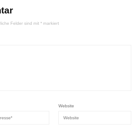
tar
liche Felder sind mit
*
markiert
Website