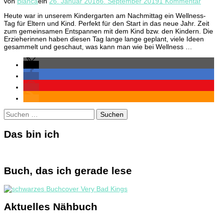
zu
von
Bianca
ein
26. Januar 2018
6. September 2019
1 Kommentar
Welln
Heute war in unserem Kindergarten am Nachmittag ein Wellness-
im
Tag für Eltern und Kind. Perfekt für den Start in das neue Jahr. Zeit
Kinde
zum gemeinsamen Entspannen mit dem Kind bzw. den Kindern. Die
Erzieherinnen haben diesen Tag lange lange geplant, viele Ideen
gesammelt und geschaut, was kann man wie bei Wellness …
Suchen
nach:
Das bin ich
Buch, das ich gerade lese
Aktuelles Nähbuch