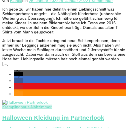
zu
von
Bianca
ein
25. Januar 2022
25. Januar 2022
1 Kommentar
Näähglü
Ich gebe zu, wir haben hier definitiv einen Lieblingsschnitt was
Kinderh
Schlumperhosen angeht – die Näähglück Kinderhose (unbezahlte
Part
Werbung aus Überzeugung). Ich nähe sie gefühlt schon ewig für
xxx
meine Kinder. In meinem Bilderarchiv habe ich Fotos von 2016
entdeckt, wo der Sohn die Kinderhose trägt. Damals aus alten T-
Shirts vom Mann geupcycelt.
Jetzt brauchte die Tochter dringend neue Schlumperhosen, denn
immer nur Leggings anziehen mag sie auch nicht. Also haben wir
letzte Woche mein Stofflager durchstöbert und 2 Jerseystoffe für sie
ausgesucht. Dabei war dann auch ein Stoff aus dem sie bereits eine
Hose hat. Lieblingsteile müssen halt noch einmal genäht werden.
[…]
Kremplinghaus-Nähzimmer
Halloween Kleidung im Partnerlook