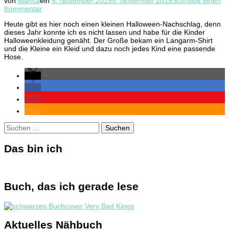
von
Bianca
ein
5. November 2019
5. November 2019
Schreibe einen
zu
Kommentar
Halloween
Heute gibt es hier noch einen kleinen Halloween-Nachschlag, denn
Kleidung
dieses Jahr konnte ich es nicht lassen und habe für die Kinder
im
Halloweenkleidung genäht. Der Große bekam ein Langarm-Shirt
Partnerlook
und die Kleine ein Kleid und dazu noch jedes Kind eine passende
Hose.
Suchen
nach:
Das bin ich
Buch, das ich gerade lese
Aktuelles Nähbuch