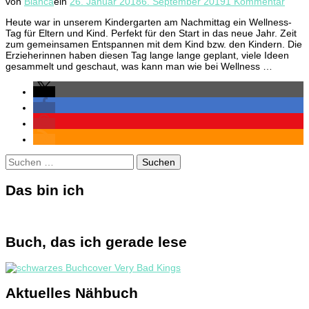
zu
von
Bianca
ein
26. Januar 2018
6. September 2019
1 Kommentar
Welln
Heute war in unserem Kindergarten am Nachmittag ein Wellness-
im
Tag für Eltern und Kind. Perfekt für den Start in das neue Jahr. Zeit
Kinde
zum gemeinsamen Entspannen mit dem Kind bzw. den Kindern. Die
Erzieherinnen haben diesen Tag lange lange geplant, viele Ideen
gesammelt und geschaut, was kann man wie bei Wellness …
Suchen
nach:
Das bin ich
Buch, das ich gerade lese
Aktuelles Nähbuch