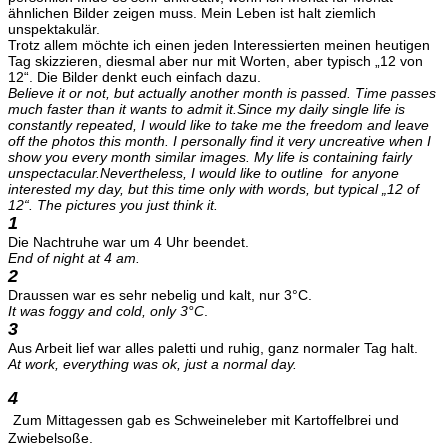
ähnlichen Bilder zeigen muss. Mein Leben ist halt ziemlich
unspektakulär.
Trotz allem möchte ich einen jeden Interessierten meinen heutigen
Tag skizzieren, diesmal aber nur mit Worten, aber typisch „12 von
12“. Die Bilder denkt euch einfach dazu.
Believe it or not, but actually another month is
passed
.
Time passes
much faster than it wants to admit it.
Since my daily single life is
constantly repeated
, I would like to take me the freedom and leave
off the photos this month.
I personally find it very uncreative when I
show you every month similar images.
My life is containing fairly
unspectacular.
Nevertheless, I would like to outline for anyone
interested my day, but this time only with words, but typical „12 of
12“.
The pictures you just think it.
1
Die Nachtruhe war um 4 Uhr beendet.
End of night at 4 am.
2
Draussen war es sehr nebelig und kalt, nur 3°C.
It was foggy and cold, only 3°C
.
3
Aus Arbeit lief war alles paletti und ruhig, ganz normaler Tag halt.
At work, everything was ok, just a normal day.
4
Zum Mittagessen gab es Schweineleber mit Kartoffelbrei und
Zwiebelsoße.