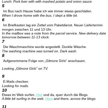
Lunch: Pork liver with
with mashed potato and onion sauce.
5
Im Bus nach Hause habe ich wie immer etwas geschlafen.
When I drove home with the bus, I slept a little bit.
6
Im Briefkasten lag ein Zettel vom Paketdienst. Neuer Liefertermin
morgen zwischen 11 und 13 Uhr.
In the mailbox was a note from the parcel service.
New delivery date
tomorrow between
11-
13
clock.
7
Die Waschmaschine wurde angestellt. Dunkle Wäsche.
The washing machine was turned on.
Dark wash.
8
Aufgenommene Folge von „Gilmore Girls“ anschauen.
Looking „Gilmore Girls“ on TV.
9
E-Mails checken.
Looking for mails.
10
Etwas im Web surfen.
Hier
und da, quer durch die Blogs.
A little bit surfing in the web.
Here
and there, across the blogs.
11