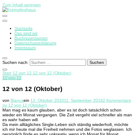
Zum Inhalt springen
Startseite
Kremplinghaus
Das sind wir
Buchrezensionen
Datenschutzerklärung
Impressum
Suchen nach:
Start
12 von 12
12 von 12 (Oktober)
12 von 12
12 von 12 (Oktober)
von
Bianca
ein
12. Oktober 2010
11. September 2018
2 Kommentare
zu 12 von 12 (Oktober)
Man mag es kaum glauben, aber es ist doch tatsächlich schon
wieder ein Monat vergangen. Die Zeit vergeht viel schneller als man
es wahr haben will.
Da mein alltägliches Single-Leben sich ständig wiederholt, möchte
ich mir heute mal die Freiheit nehmen und die Fotos weglassen. Ich
persönlich finde es sehr unkreativ, wenn ich Monat für Monat