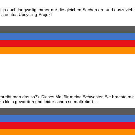
ncape
Ist ja auch langweilig immer nur die gleichen Sachen an- und auszuzie
s echtes Upcycling-Projekt.
hhose
reibt man das so?). Dieses Mal für meine Schwester. Sie brachte mir 
zu klein geworden und leider schon so maltretiert …
ülle