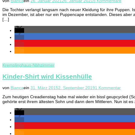
zu
von
Bianca
ein
26. Januar 2021
26. Januar 2021
5 Kommentare
Puppe
Die Tochter verlangt langsam nach neuer Kleidung für ihre Puppen. 
aus
im Dezember, ist aber nur ein Puppencape entstanden. Dieses aber al
alter
[…]
Matsc
Kremplinghaus-Nähzimmer
Kinder-Shirt wird Kissenhülle
zu
von
Bianca
ein
31. März 2015
2. September 2019
1 Kommentar
Kinder-
Zum heutigen Creadienstag habe mal wieder ein bissl geupcycled (Sch
Shirt
gehörte erst ihrem ältesten Sohn und dann dem Mittleren. Nun ist es 
wird
Kissenh