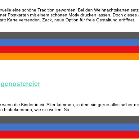
rweile eine schöne Tradition geworden. Bei den Weihnachtskarten setze i
mmer Postkarten mit einem schönen Motiv drucken lassen. Doch dieses J
tatt Karte versenden. Zack, neue Option für freie Gestaltung eröffnet.
ogenostereier
e wenn die Kinder in ein Alter kommen, in dem sie gerne alles selber
t so hinbekommen, wie sie wollen. So …
tereier