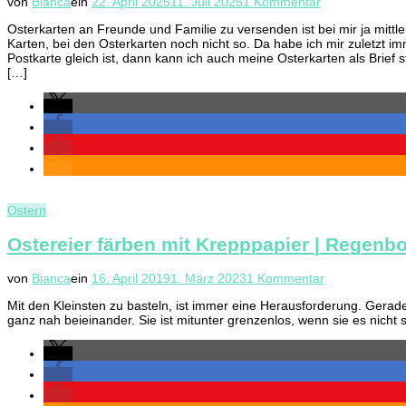
zu
von
Bianca
ein
22. April 2025
11. Juli 2025
1 Kommentar
DIY
Osterkarten an Freunde und Familie zu versenden ist bei mir ja mittle
Osterkarten
Karten, bei den Osterkarten noch nicht so. Da habe ich mir zuletzt i
Edition
Postkarte gleich ist, dann kann ich auch meine Osterkarten als Brief s
2025
[…]
Ostern
Ostereier färben mit Krepppapier | Regenb
zu
von
Bianca
ein
16. April 2019
1. März 2023
1 Kommentar
Ostereier
Mit den Kleinsten zu basteln, ist immer eine Herausforderung. Gerad
färben
ganz nah beieinander. Sie ist mitunter grenzenlos, wenn sie es nich
mit
Krepppapier
|
Regenbogenos