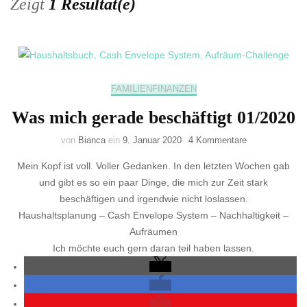
Zeigt
1 Resultat(e)
FAMILIENFINANZEN
Was mich gerade beschäftigt 01/2020
zu
von
Bianca
ein
9. Januar 2020
4 Kommentare
Was
Mein Kopf ist voll. Voller Gedanken. In den letzten Wochen gab
mich
gerade
und gibt es so ein paar Dinge, die mich zur Zeit stark
beschäftigt
beschäftigen und irgendwie nicht loslassen.
01/2020
Haushaltsplanung – Cash Envelope System – Nachhaltigkeit –
Aufräumen
Ich möchte euch gern daran teil haben lassen.