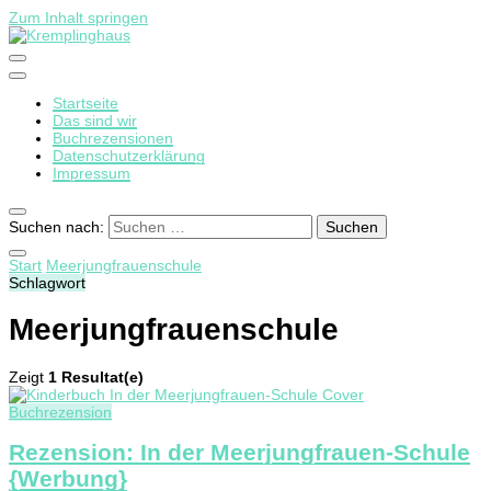
Zum Inhalt springen
Startseite
Kremplinghaus
Das sind wir
Buchrezensionen
Datenschutzerklärung
Impressum
Suchen nach:
Start
Meerjungfrauenschule
Schlagwort
Meerjungfrauenschule
Zeigt
1 Resultat(e)
Buchrezension
Rezension: In der Meerjungfrauen-Schule
{Werbung}