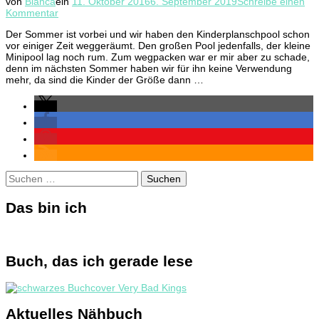
von
Bianca
ein
11. Oktober 2016
6. September 2019
Schreibe einen
zu
Kommentar
Spiel
Der Sommer ist vorbei und wir haben den Kinderplanschpool schon
und
vor einiger Zeit weggeräumt. Den großen Pool jedenfalls, der kleine
Spaß
Minipool lag noch rum. Zum wegpacken war er mir aber zu schade,
mit
denn im nächsten Sommer haben wir für ihn keine Verwendung
Kindern
mehr, da sind die Kinder der Größe dann …
–
Bällebad
Suchen
nach:
Das bin ich
Buch, das ich gerade lese
Aktuelles Nähbuch