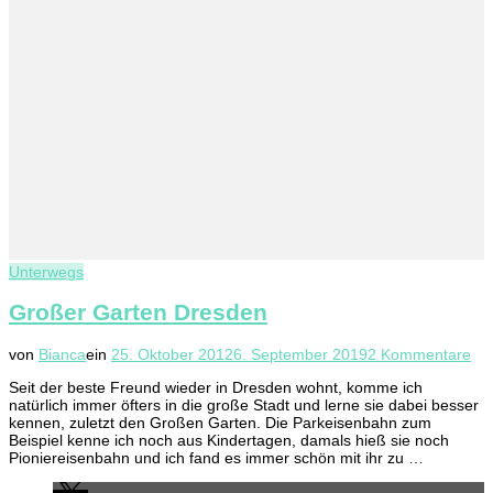
Unterwegs
Großer Garten Dresden
zu
von
Bianca
ein
25. Oktober 2012
6. September 2019
2 Kommentare
Gr
Seit der beste Freund wieder in Dresden wohnt, komme ich
Ga
natürlich immer öfters in die große Stadt und lerne sie dabei besser
Dr
kennen, zuletzt den Großen Garten. Die Parkeisenbahn zum
Beispiel kenne ich noch aus Kindertagen, damals hieß sie noch
Pioniereisenbahn und ich fand es immer schön mit ihr zu …