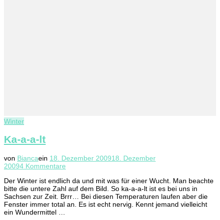
Winter
Ka-a-a-lt
von
Bianca
ein
18. Dezember 2009
18. Dezember
zu
2009
4 Kommentare
Ka-
Der Winter ist endlich da und mit was für einer Wucht. Man beachte
a-
bitte die untere Zahl auf dem Bild. So ka-a-a-lt ist es bei uns in
a-
Sachsen zur Zeit. Brrr… Bei diesen Temperaturen laufen aber die
lt
Fenster immer total an. Es ist echt nervig. Kennt jemand vielleicht
ein Wundermittel …