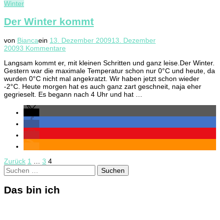
Winter
Der Winter kommt
von
Bianca
ein
13. Dezember 2009
13. Dezember
zu
2009
3 Kommentare
Der
Langsam kommt er, mit kleinen Schritten und ganz leise.Der Winter.
Winter
Gestern war die maximale Temperatur schon nur 0°C und heute, da
kommt
wurden 0°C nicht mal angekratzt. Wir haben jetzt schon wieder
-2°C. Heute morgen hat es auch ganz zart geschneit, naja eher
gegrieselt. Es begann nach 4 Uhr und hat …
Seitennummerierung
Seite
Seite
Seite
Zurück
1
…
3
4
Suchen
der
nach:
Beiträge
Das bin ich