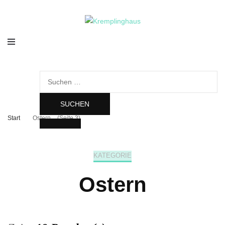
Kremplinghaus
Suchen
nach:
Start
Ostern
(Seite 3)
KATEGORIE
Ostern