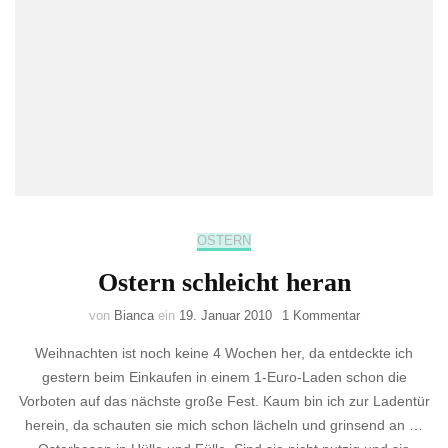
OSTERN
Ostern schleicht heran
zu
von
Bianca
ein
19. Januar 2010
1 Kommentar
Ostern
Weihnachten ist noch keine 4 Wochen her, da entdeckte ich
schleicht
heran
gestern beim Einkaufen in einem 1-Euro-Laden schon die
Vorboten auf das nächste große Fest. Kaum bin ich zur Ladentür
herein, da schauten sie mich schon lächeln und grinsend an …