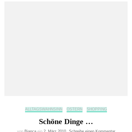
ALLTAGSWAHNSINN
OSTERN
SHOPPING
Schöne Dinge …
zu
von
Bianca
ein
2. März 2010
Schreibe einen Kommentar