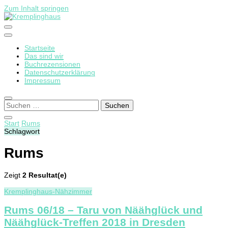
Zum Inhalt springen
Startseite
Kremplinghaus
Das sind wir
Buchrezensionen
Datenschutzerklärung
Impressum
Suchen
nach:
Start
Rums
Schlagwort
Rums
Zeigt
2 Resultat(e)
Kremplinghaus-Nähzimmer
Rums 06/18 – Taru von Näähglück und
Näähglück-Treffen 2018 in Dresden