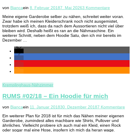
zu
von
Bianca
ein
8. Februar 2018
7. Mai 2026
3 Kommentare
Rums
Meine eigene Garderobe selber zu nähen, schreitet weiter voran.
06/18
Zwar habe ich meinen Kleiderschrank noch nicht ausgemistet,
–
trotzdem weiß ich, dass da nach dem Aussortieren nicht viel über
Taru
bleiben wird. Deshalb heißt es ran an die Nähmaschine. Ein
von
weiterer Schnitt, neben dem Hoodie Satu, den ich mir bereits im
Näähglück
Dezember …
und
Näähglück-
Treffen
2018
in
Dresden
Kremplinghaus-Nähzimmer
RUMS #02/18 – Ein Hoodie für mich
zu
von
Bianca
ein
11. Januar 2018
30. Dezember 2018
7 Kommentare
RU
Ein weiterer Plan für 2018 ist für mich das Nähen meiner eigenen
#02
Garderobe, zumindest alles machbare wie Shirts, Pullover und
–
ähnliches. Vielleicht probiere ich auch mal ein Kleid, einen Rock
Ein
oder sogar mal eine Hose, insofern ich mich da heran wage.
Hoo